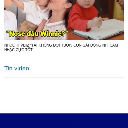
NHÓC TÌ VBIZ “TÀI KHÔNG ĐỢI TUỔI”: CON GÁI ĐÔNG NHI CẢM
NHẠC CỰC TỐT
Tin video