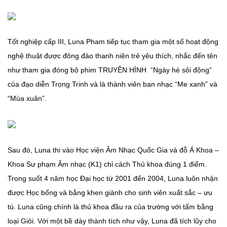
Tốt nghiệp cấp III, Luna Pham tiếp tục tham gia một số hoạt động
nghệ thuật được đông đảo thanh niên trẻ yêu thích, nhắc đến tên
như tham gia đóng bộ phim TRUYỀN HÌNH “Ngày hè sôi động”
của đạo diễn Trọng Trinh và là thành viên ban nhạc “Me xanh” và
“Mùa xuân”.
Sau đó, Luna thi vào Học viện Âm Nhạc Quốc Gia và đỗ Á Khoa –
Khoa Sư phạm Âm nhạc (K1) chỉ cách Thủ khoa đúng 1 điểm.
Trong suốt 4 năm học Đại học từ 2001 đến 2004, Luna luôn nhận
được Học bổng và bằng khen giành cho sinh viên xuất sắc – ưu
tú. Luna cũng chính là thủ khoa đầu ra của trường với tấm bằng
loại Giỏi. Với một bề dày thành tích như vậy, Luna đã tích lũy cho