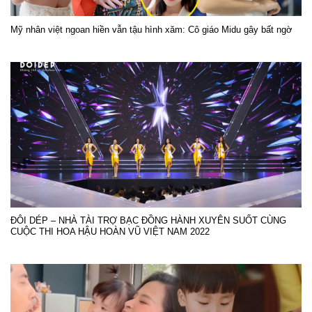
Mỹ nhân việt ngoan hiền vẫn tậu hình xăm: Cô giáo Midu gây bất ngờ
ĐÔI DÉP – NHÀ TÀI TRỢ BẠC ĐỒNG HÀNH XUYÊN SUỐT CÙNG
CUỘC THI HOA HẬU HOÀN VŨ VIỆT NAM 2022