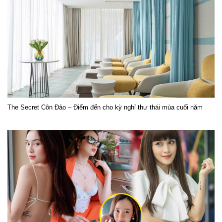
The Secret Côn Đảo – Điểm đến cho kỳ nghỉ thư thái mùa cuối năm