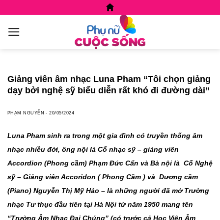
Skip
to
content
Giảng viên âm nhạc Luna Pham “Tôi chọn giảng
dạy bởi nghệ sỹ biểu diễn rất khó đi đường dài”
PHẠM NGUYỄN
-
20/05/2024
Luna Pham sinh ra trong một gia đình có truyền thống âm
nhạc nhiều đời, ông nội là Cố nhạc sỹ – giảng viên
Accordion (Phong cầm) Phạm Đức Cẩn và Bà nội là Cố Nghệ
sỹ – Giảng viên Accoridon ( Phong Cầm ) và Dương cầm
(Piano) Nguyễn Thị Mỹ Hảo – là những người đã mở Trường
nhạc Tư thục đầu tiên tại Hà Nội từ năm 1950 mang tên
“Trường Âm Nhạc Đại Chúng” (có trước cả Học Viện Âm