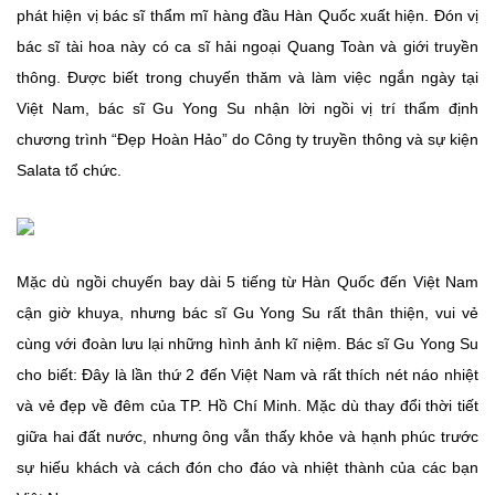
phát hiện vị bác sĩ thẩm mĩ hàng đầu Hàn Quốc xuất hiện. Đón vị
bác sĩ tài hoa này có ca sĩ hải ngoại Quang Toàn và giới truyền
thông. Được biết trong chuyến thăm và làm việc ngắn ngày tại
Việt Nam, bác sĩ Gu Yong Su nhận lời ngồi vị trí thẩm định
chương trình “Đẹp Hoàn Hảo” do Công ty truyền thông và sự kiện
Salata tổ chức.
Mặc dù ngồi chuyến bay dài 5 tiếng từ Hàn Quốc đến Việt Nam
cận giờ khuya, nhưng bác sĩ Gu Yong Su rất thân thiện, vui vẻ
cùng với đoàn lưu lại những hình ảnh kĩ niệm. Bác sĩ Gu Yong Su
cho biết: Đây là lần thứ 2 đến Việt Nam và rất thích nét náo nhiệt
và vẻ đẹp về đêm của TP. Hồ Chí Minh. Mặc dù thay đổi thời tiết
giữa hai đất nước, nhưng ông vẫn thấy khỏe và hạnh phúc trước
sự hiếu khách và cách đón cho đáo và nhiệt thành của các bạn