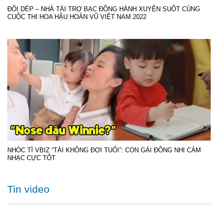
ĐÔI DÉP – NHÀ TÀI TRỢ BẠC ĐỒNG HÀNH XUYÊN SUỐT CÙNG
CUỘC THI HOA HẬU HOÀN VŨ VIỆT NAM 2022
NHÓC TÌ VBIZ “TÀI KHÔNG ĐỢI TUỔI”: CON GÁI ĐÔNG NHI CẢM
NHẠC CỰC TỐT
Tin video