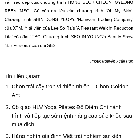
vấn sắc đẹp của chương trình HONG SEOK CHEON, GYEONG
REE’s ‘MSG’. Cố vấn da liễu của chương trình ‘Oh My Skin’.
Chương trình SHIN DONG YEOP’s ‘Namwon Trading Company’
của XTM. Y tế viên của Lee So Ra’s ‘A Pleasant Weight Reduction
Life’ của đài JTBC. Chương trình SEO IN YOUNG’s Beauty Show
‘Bar Persona’ của đài SBS.
Photo: Nguyễn Xuân Huy.
Tin Liên Quan:
Chọn trái cây trọn vị thiên nhiên – Chọn Golden
Ant
Cô giáo HLV Yoga Pilates Đỗ Diễm Chi hành
trình và tiếp tục sứ mệnh nâng cao sức khỏe sau
mùa dịch
Hàng nghìn gia đình Việt trải nghiệm sự kiện