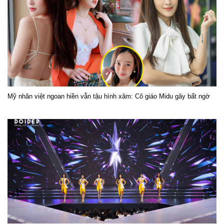
Mỹ nhân việt ngoan hiền vẫn tậu hình xăm: Cô giáo Midu gây bất ngờ