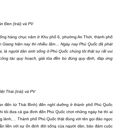
n Đen (trái) và PV
sống hàng chục năm ở Khu phố 6, phường An Thới, thành phố
Kiên Giang hiện nay thì nhiều lắm… Ngày nay Phú Quốc đã phát
, là người dân sinh sống ở Phú Quốc chúng tôi thật sự rất vui
ông tác quy hoạch, giải tỏa đền bù đúng quy định, đáp ứng
ệt Thái (trái) và PV
ân đến từ Thái Bình) đến nghỉ dưỡng ở thành phố Phú Quốc
hi tôi đưa cả gia đình đến Phú Quốc chơi những ngày hè thì ai
ong lành,… Thành phố Phú Quốc thật đúng với tên gọi đảo ngọc
ắn liền với sự ổn định đời sống của người dân, bảo đảm cuộc