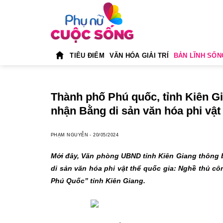
Skip
to
content
TIÊU ĐIỂM
VĂN HÓA GIẢI TRÍ
BẢN LĨNH SỐN
Thành phố Phú quốc, tỉnh Kiên G
nhận Bằng di sản văn hóa phi vật
PHẠM NGUYỄN
-
20/05/2024
Mới đây, Văn phòng UBND tỉnh Kiên Giang thông 
di sản văn hóa phi vật thể quốc gia: Nghề thủ c
Phú Quốc” tỉnh Kiên Giang.