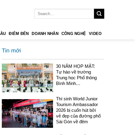
BẦU
ĐIỂM ĐẾN
DOANH NHÂN
CÔNG NGHỆ
VIDEO
Tin mới
30 NĂM HỌP MẶT:
Tự hào về trường
Trung học Phổ thông
Bình Minh…
Thí sinh World Junior
Tourism Ambassador
2026 bị cuốn hút bởi
vẻ đẹp của đường phố
Sài Gòn về đêm