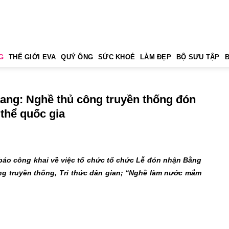
G
THẾ GIỚI EVA
QUÝ ÔNG
SỨC KHOẺ
LÀM ĐẸP
BỘ SƯU TẬP
iang: Nghề thủ công truyền thống đón
 thể quốc gia
báo công khai về việc tổ chức tổ chức Lễ đón nhận Bằng
ông truyền thống, Tri thức dân gian; “Nghề làm nước mắm