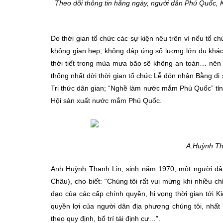
Theo dõi thông tin hằng ngày, người dân Phú Quốc, 
Do thời gian tổ chức các sự kiện nêu trên vì nếu tổ ch
không gian hẹp, không đáp ứng số lượng lớn du khách
thời tiết trong mùa mưa bão sẽ không an toàn… 
thống nhất dời thời gian tổ chức Lễ đón nhận Bằng di 
Tri thức dân gian; “Nghề làm nước mắm Phú Quốc” tỉnh
Hội sản xuất nước mắm Phú Quốc.
A.Huỳnh Tha
Anh Huỳnh Thanh Lin, sinh năm 1970, một người d
Châu), cho biết: “Chúng tôi rất vui mừng khi nhiều chỉ
đạo của các cấp chính quyền, hi vọng thời gian tới K
quyền lợi của người dân địa phương chúng tôi, nhất l
theo quy định, bố trí tái định cư…”.