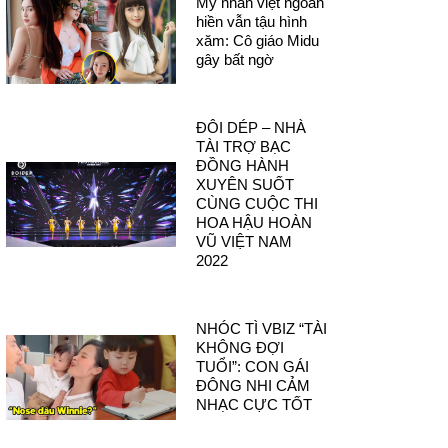
Mỹ nhân việt ngoan
hiền vẫn tậu hình
xăm: Cô giáo Midu
gây bất ngờ
ĐÔI DÉP – NHÀ
TÀI TRỢ BẠC
ĐỒNG HÀNH
XUYÊN SUỐT
CÙNG CUỘC THI
HOA HẬU HOÀN
VŨ VIỆT NAM
2022
NHÓC TÌ VBIZ “TÀI
KHÔNG ĐỢI
TUỔI”: CON GÁI
ĐÔNG NHI CẢM
NHẠC CỰC TỐT