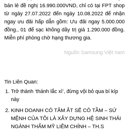
bán lẻ đề nghị 16.990.000VND, chỉ có tại FPT shop
từ ngày 27.07.2022 đến ngày 10.08.2022 để nhận
ngay ưu đãi hấp dẫn gồm: Ưu đãi ngay 5.000.000
đồng., 01 đế sạc không dây trị giá 1.290.000 đồng.
Miễn phí phòng chờ hạng thương gia.
Nguồn Samsung Việt nam
Tin Liên Quan:
Trở thành ‘thánh lắc xì’, đừng vội bỏ qua bí kíp
này
KINH DOANH CÓ TÂM ẮT SẼ CÓ TẦM – SỨ
MỆNH CỦA TÔI LÀ XÂY DỰNG HỆ SINH THÁI
NGÀNH THẨM MỸ LIÊM CHÍNH – TH.S