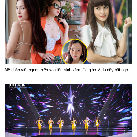
Mỹ nhân việt ngoan hiền vẫn tậu hình xăm: Cô giáo Midu gây bất ngờ