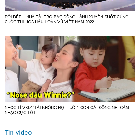
ĐÔI DÉP – NHÀ TÀI TRỢ BẠC ĐỒNG HÀNH XUYÊN SUỐT CÙNG
CUỘC THI HOA HẬU HOÀN VŨ VIỆT NAM 2022
NHÓC TÌ VBIZ “TÀI KHÔNG ĐỢI TUỔI”: CON GÁI ĐÔNG NHI CẢM
NHẠC CỰC TỐT
Tin video