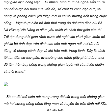
mọi giao dịch công việc… Dĩ nhiên, hình thức bề ngoài vẫn chưa
nói hết được nội hàm của vấn đề, tố chất tư cách đạo đức, tài
năng và phong cách lịch thiệp mới là cái tôi hướng đến trong cuộc
sống… Việc thực hiện bộ ảnh thời trang áo dài trên đỉnh núi Bà
Nà Hills tại Nà Nẵng là niềm yêu thích và cách thư giãn của tôi.
Tôi tận dụng thời gian rảnh trước khi ngồi vào vị trí giám khảo để
ghi lại bộ ảnh đẹp trên đỉnh cao của một ngọn núi, nơi rất nổi
tiếng về phong cảnh đẹp và khí hậu mát, trong lành. Đây là cách
tôi tìm đến sự thư giãn, tự thưởng cho mình giây phút thảnh thơi
để tâm hồn bay bổng trong không gian tuyệt vời của thiên nhiên
và thời trang
.”.
Bộ áo dài thể hiện nét sang trọng đài cát trong một không gian
mờ hơi sương bồng bềnh lãng mạn và huyền ảo trên đỉnh núi KDL
Bà Nà Hills