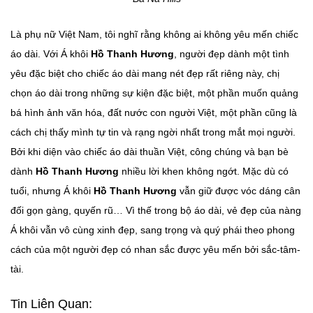
Là phụ nữ Việt Nam, tôi nghĩ rằng không ai không yêu mến chiếc
áo dài. Với Á khôi
Hồ Thanh Hương
, người đẹp dành một tình
yêu đặc biệt cho chiếc áo dài mang nét đẹp rất riêng này, chị
chọn áo dài trong những sự kiện đặc biệt, một phần muốn quảng
bá hình ảnh văn hóa, đất nước con người Việt, một phần cũng là
cách chị thấy mình tự tin và rạng ngời nhất trong mắt mọi người.
Bởi khi diện vào chiếc áo dài thuần Việt, công chúng và bạn bè
dành
Hồ Thanh Hương
nhiều lời khen không ngớt. Mặc dù có
tuổi, nhưng Á khôi
Hồ Thanh Hương
vẫn giữ được vóc dáng cân
đối gọn gàng, quyến rũ… Vì thế trong bộ áo dài, vẻ đẹp của nàng
Á khôi vẫn vô cùng xinh đẹp, sang trọng và quý phái theo phong
cách của một người đẹp có nhan sắc được yêu mến bởi sắc-tâm-
tài.
Tin Liên Quan: