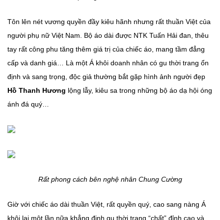
Tôn lên nét vương quyền đầy kiêu hãnh nhưng rất thuần Việt của
người phụ nữ Việt Nam. Bộ áo dài được NTK Tuấn Hải đan, thêu
tay rất công phu tăng thêm giá trị của chiếc áo, mang tầm đẳng
cấp và danh giá…
Là một Á khôi doanh nhân có gu thời trang ổn
định và sang trọng, độc giả thường bắt gặp hình ảnh người đẹp
Hồ Thanh Hương
lộng lẫy, kiêu sa trong những bộ áo dạ hội óng
ánh đá quý…
Rất phong cách bên nghệ nhân Chung Cường
Giờ với chiếc áo dài thuần Việt, rất quyền quý, cao sang nàng Á
khôi lại một lần nữa khẳng định gu thời trang “chất” đỉnh cao và