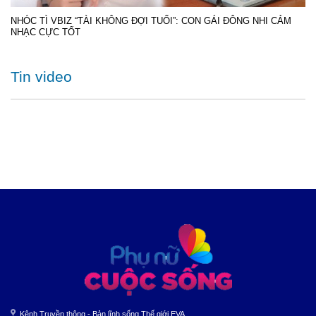
NHÓC TÌ VBIZ “TÀI KHÔNG ĐỢI TUỔI”: CON GÁI ĐÔNG NHI CẢM
NHẠC CỰC TỐT
Tin video
Kênh Truyền thông - Bản lĩnh sống Thế giới EVA