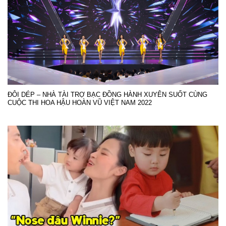
ĐÔI DÉP – NHÀ TÀI TRỢ BẠC ĐỒNG HÀNH XUYÊN SUỐT CÙNG
CUỘC THI HOA HẬU HOÀN VŨ VIỆT NAM 2022