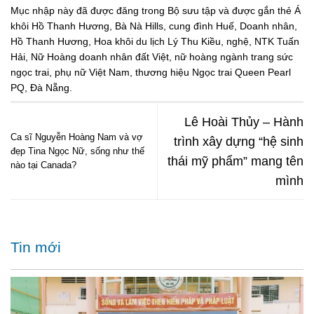
Mục nhập này đã được đăng trong
Bộ sưu tập
và được gắn thẻ
Á
khôi Hồ Thanh Hương
,
Bà Nà Hills
,
cung đình Huế
,
Doanh nhân
,
Hồ Thanh Hương
,
Hoa khôi du lịch Lý Thu Kiều
,
nghệ
,
NTK Tuấn
Hải
,
Nữ Hoàng doanh nhân đất Việt
,
nữ hoàng ngành trang sức
ngọc trai
,
phụ nữ Việt Nam
,
thương hiệu Ngọc trai Queen Pearl
PQ
,
Đà Nẵng
.
Lê Hoài Thủy – Hành
Ca sĩ Nguyễn Hoàng Nam và vợ
trình xây dựng “hệ sinh
đẹp Tina Ngọc Nữ, sống như thế
thái mỹ phẩm” mang tên
nào tại Canada?
mình
Tin mới