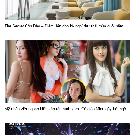
The Secret Côn Đảo – Điểm đến cho kỳ nghỉ thư thái mùa cuối năm
Mỹ nhân việt ngoan hiền vẫn tậu hình xăm: Cô giáo Midu gây bất ngờ