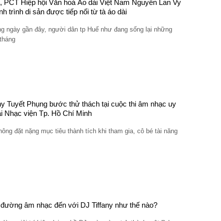
 PCT Hiệp hội Văn hoá Áo dài Việt Nam Nguyễn Lan Vy
nh trình di sản được tiếp nối từ tà áo dài
g ngày gần đây, người dân tp Huế như đang sống lại những
tháng
y Tuyết Phụng bước thử thách tại cuộc thi âm nhạc uy
tại Nhạc viện Tp. Hồ Chí Minh
ông đặt nặng mục tiêu thành tích khi tham gia, cô bé tài năng
đường âm nhạc đến với DJ Tiffany như thế nào?