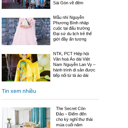
Sài Gòn về đêm
Mẫu nhí Nguyễn
Phương Bình nhập
cuộc tại đấu trường
Đại sứ du lịch trẻ thế
giới đầy ấn tượng
NTK, PCT Hiệp hội
Văn hoá Áo dài Việt
Nam Nguyễn Lan Vy –
hành trình di sản được
tiếp nối từ tà áo dài
Tin xem nhiều
The Secret Côn
Đảo – Điểm đến
cho kỳ nghỉ thư thái
mùa cuối năm