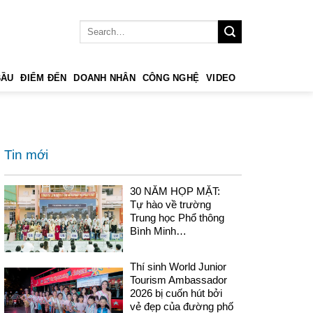
BẦU
ĐIỂM ĐẾN
DOANH NHÂN
CÔNG NGHỆ
VIDEO
Tin mới
30 NĂM HỌP MẶT:
Tự hào về trường
Trung học Phổ thông
Bình Minh…
Thí sinh World Junior
Tourism Ambassador
2026 bị cuốn hút bởi
vẻ đẹp của đường phố