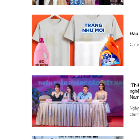
Đau 
Chỉ v
“Thi
nghệ
Na
Ngày
chính