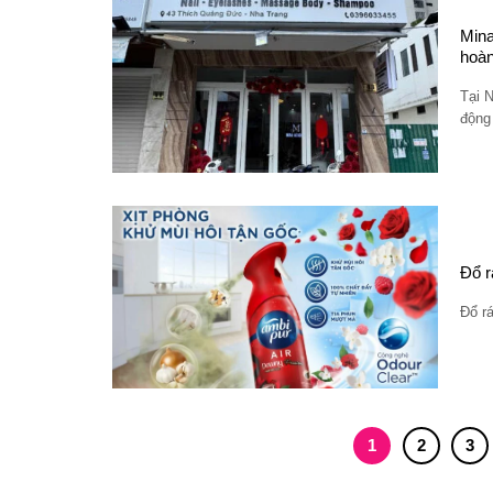
Mina
hoàn
Tại N
động
Đổ r
Đổ r
1
2
3