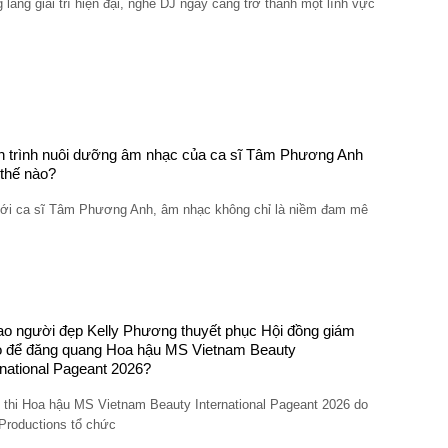
 làng giải trí hiện đại, nghề DJ ngày càng trở thành một lĩnh vực
 trình nuôi dưỡng âm nhạc của ca sĩ Tâm Phương Anh
thế nào?
với ca sĩ Tâm Phương Anh, âm nhạc không chỉ là niềm đam mê
ao người đẹp Kelly Phương thuyết phục Hội đồng giám
 để đăng quang Hoa hậu MS Vietnam Beauty
rnational Pageant 2026?
 thi Hoa hậu MS Vietnam Beauty International Pageant 2026 do
Productions tổ chức