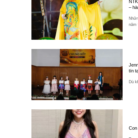
NTK,
– hà
Nhữn
năm 
Jenn
tín 
Dù kh
Con 