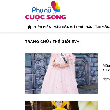
Skip
to
content
TIÊU ĐIỂM
VĂN HÓA GIẢI TRÍ
BẢN LĨNH SỐN
TRANG CHỦ
/
THẾ GIỚI EVA
Mẫu 
sứ d
Ngay 