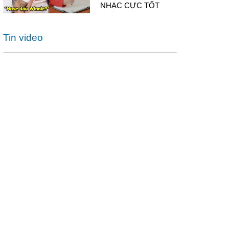
NHẠC CỰC TỐT
Tin video