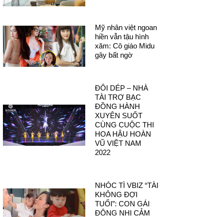
Mỹ nhân việt ngoan
hiền vẫn tậu hình
xăm: Cô giáo Midu
gây bất ngờ
ĐÔI DÉP – NHÀ
TÀI TRỢ BẠC
ĐỒNG HÀNH
XUYÊN SUỐT
CÙNG CUỘC THI
HOA HẬU HOÀN
VŨ VIỆT NAM
2022
NHÓC TÌ VBIZ “TÀI
KHÔNG ĐỢI
TUỔI”: CON GÁI
ĐÔNG NHI CẢM