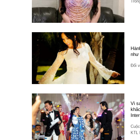
Trong
Hành
như 
Đối 
Vì s
khảo
Inte
Cuộc
KTL 