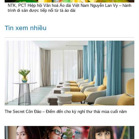
NTK, PCT Hiệp hội Văn hoá Áo dài Việt Nam Nguyễn Lan Vy – hành
trình di sản được tiếp nối từ tà áo dài
Tin xem nhiều
The Secret Côn Đảo – Điểm đến cho kỳ nghỉ thư thái mùa cuối năm