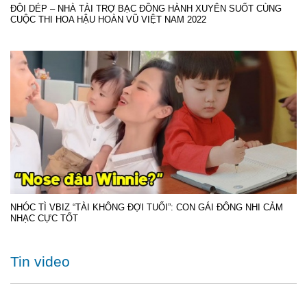
ĐÔI DÉP – NHÀ TÀI TRỢ BẠC ĐỒNG HÀNH XUYÊN SUỐT CÙNG
CUỘC THI HOA HẬU HOÀN VŨ VIỆT NAM 2022
NHÓC TÌ VBIZ “TÀI KHÔNG ĐỢI TUỔI”: CON GÁI ĐÔNG NHI CẢM
NHẠC CỰC TỐT
Tin video