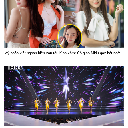
Mỹ nhân việt ngoan hiền vẫn tậu hình xăm: Cô giáo Midu gây bất ngờ