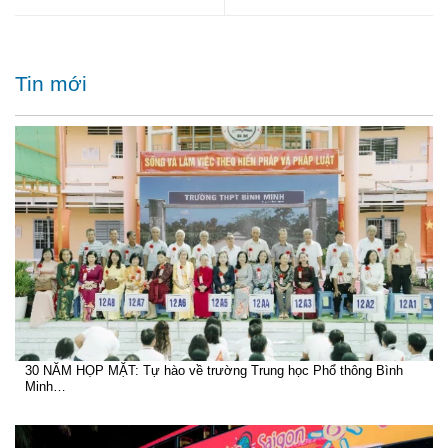
Tin mới
30 NĂM HỌP MẶT: Tự hào về trường Trung học Phổ thông Bình
Minh…