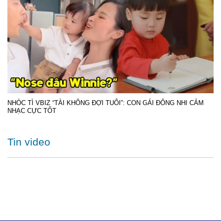
NHÓC TÌ VBIZ “TÀI KHÔNG ĐỢI TUỔI”: CON GÁI ĐÔNG NHI CẢM
NHẠC CỰC TỐT
Tin video