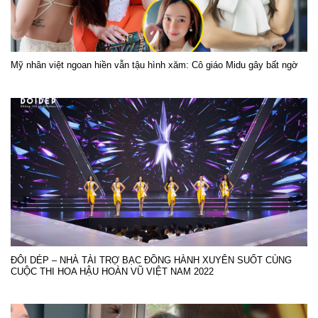
Mỹ nhân việt ngoan hiền vẫn tậu hình xăm: Cô giáo Midu gây bất ngờ
ĐÔI DÉP – NHÀ TÀI TRỢ BẠC ĐỒNG HÀNH XUYÊN SUỐT CÙNG
CUỘC THI HOA HẬU HOÀN VŨ VIỆT NAM 2022