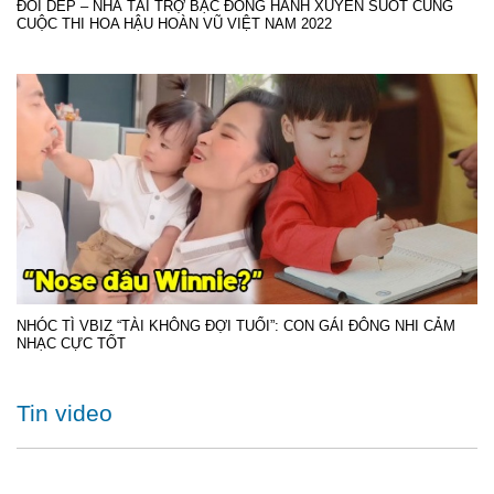
ĐÔI DÉP – NHÀ TÀI TRỢ BẠC ĐỒNG HÀNH XUYÊN SUỐT CÙNG
CUỘC THI HOA HẬU HOÀN VŨ VIỆT NAM 2022
NHÓC TÌ VBIZ “TÀI KHÔNG ĐỢI TUỔI”: CON GÁI ĐÔNG NHI CẢM
NHẠC CỰC TỐT
Tin video