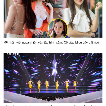
Mỹ nhân việt ngoan hiền vẫn tậu hình xăm: Cô giáo Midu gây bất ngờ