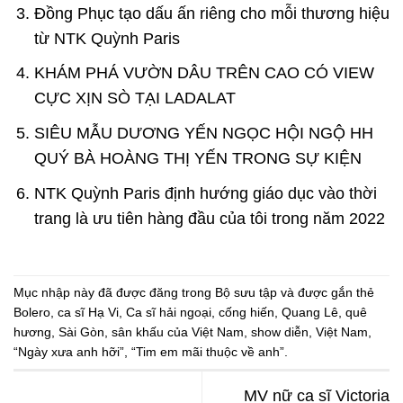
Đồng Phục tạo dấu ấn riêng cho mỗi thương hiệu
từ NTK Quỳnh Paris
KHÁM PHÁ VƯỜN DÂU TRÊN CAO CÓ VIEW
CỰC XỊN SÒ TẠI LADALAT
SIÊU MẪU DƯƠNG YẾN NGỌC HỘI NGỘ HH
QUÝ BÀ HOÀNG THỊ YẾN TRONG SỰ KIỆN
NTK Quỳnh Paris định hướng giáo dục vào thời
trang là ưu tiên hàng đầu của tôi trong năm 2022
Mục nhập này đã được đăng trong
Bộ sưu tập
và được gắn thẻ
Bolero
,
ca sĩ Hạ Vi
,
Ca sĩ hải ngoại
,
cống hiến
,
Quang Lê
,
quê
hương
,
Sài Gòn
,
sân khấu của Việt Nam
,
show diễn
,
Việt Nam
,
“Ngày xưa anh hỡi”
,
“Tim em mãi thuộc về anh”
.
MV nữ ca sĩ Victoria