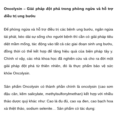
Oncolysin – Giải pháp đột phá trong phòng ngừa và hỗ trợ
điều trị ung bướu
Để phòng ngừa và hỗ trợ điều trị các bệnh ung bướu, ngăn ngừa
tái phát, kéo dài sự sống cho người bệnh thì cần có giải pháp tiêu
diệt mầm mống, tác động vào tất cả các giai đoạn sinh ung bướu,
đồng thời có thể kết hợp để tăng hiệu quả của biện pháp tây y.
Chính vì vậy, các nhà khoa học đã nghiên cứu và cho ra đời một
giải pháp đột phá từ thiên nhiên, đó là thực phẩm bảo vệ sức
khỏe Oncolysin.
Sản phẩm Oncolysin có thành phần chính là oncolysin (cao sơn
đậu căn, kẽm salicylate, methylsulfonylmethan) kết hợp với nhiều
thảo dược quý khác như: Cao lá đu đủ, cao xạ đen, cao bạch hoa
xà thiệt thảo, sodium selenite… Sản phẩm có tác dụng: