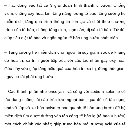
– Tác động vào tất cả 9 giai đoạn hình thành u bướu: Chống
viêm, chống oxy hóa, làm tăng năng lượng tế bào, tăng cường hệ
miễn dịch, tăng quá trình thông tin liên lạc và chết theo chương
trình của tế bào, chống tăng sinh, loạn sản, dị sản tế bào. Từ đó,
giúp tiêu diệt tế bào và ngăn ngừa tế bào ung bướu phát triển.
– Tăng cường hệ miễn dịch cho người bị suy giảm sức đề kháng
do hóa trị, xạ trị, người tiếp xúc với các tác nhân gây oxy hóa,
điều này vừa giúp tăng hiệu quả của hóa trị, xạ trị, đồng thời giảm
nguy cơ tái phát ung bướu.
– Các thành phần như oncolysin và cùng với sodium selenite có
tác dụng chống tái cấu trúc lưới ngoại bào, qua đó có tác dụng
phá vỡ lớp vỏ xơ hóa polymer bao quanh tế bào ung bướu để hệ
miễn dịch tìm được đường vào tấn công tế bào lạ (tế bào u bướu)
một cách chính xác nhất; giúp trung hòa môi trường acid của tế