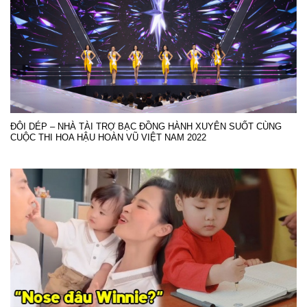
ĐÔI DÉP – NHÀ TÀI TRỢ BẠC ĐỒNG HÀNH XUYÊN SUỐT CÙNG
CUỘC THI HOA HẬU HOÀN VŨ VIỆT NAM 2022