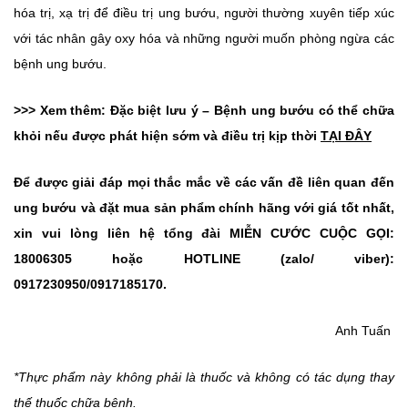
hóa trị, xạ trị để điều trị ung bướu, người thường xuyên tiếp xúc
với tác nhân gây oxy hóa và những người muốn phòng ngừa các
bệnh ung bướu.
>>> Xem thêm: Đặc biệt lưu ý – Bệnh ung bướu có thể chữa
khỏi nếu được phát hiện sớm và điều trị kịp thời
TẠI ĐÂY
Để được giải đáp mọi thắc mắc về các vấn đề liên quan đến
ung bướu và đặt mua sản phẩm chính hãng với giá tốt nhất,
xin vui lòng liên hệ tổng đài MIỄN CƯỚC CUỘC GỌI:
18006305 hoặc HOTLINE (zalo/ viber):
0917230950/0917185170.
Anh Tuấn
*Thực phẩm này không phải là thuốc và không có tác dụng thay
thế thuốc chữa bệnh.