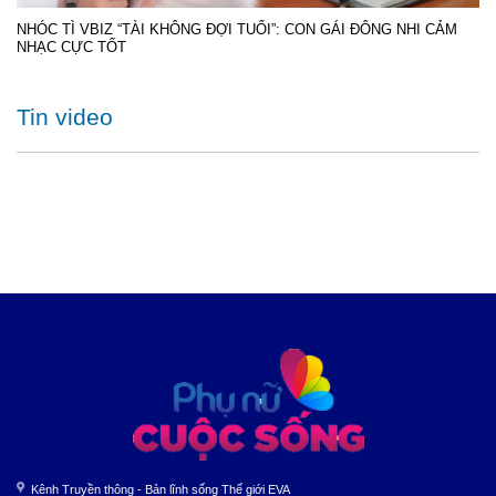
NHÓC TÌ VBIZ “TÀI KHÔNG ĐỢI TUỔI”: CON GÁI ĐÔNG NHI CẢM
NHẠC CỰC TỐT
Tin video
Kênh Truyền thông - Bản lĩnh sống Thế giới EVA