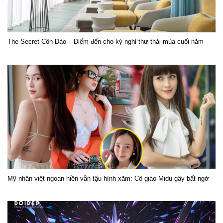
The Secret Côn Đảo – Điểm đến cho kỳ nghỉ thư thái mùa cuối năm
Mỹ nhân việt ngoan hiền vẫn tậu hình xăm: Cô giáo Midu gây bất ngờ