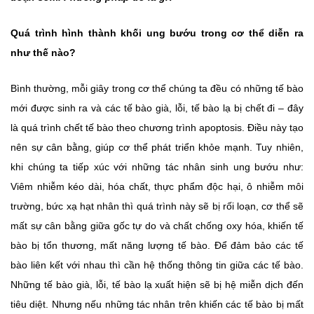
Quá trình hình thành khối ung bướu trong cơ thể diễn ra
như thế nào?
Bình thường, mỗi giây trong cơ thể chúng ta đều có những tế bào
mới được sinh ra và các tế bào già, lỗi, tế bào lạ bị chết đi – đây
là quá trình chết tế bào theo chương trình apoptosis. Điều này tạo
nên sự cân bằng, giúp cơ thể phát triển khỏe mạnh. Tuy nhiên,
khi chúng ta tiếp xúc với những tác nhân sinh ung bướu như:
Viêm nhiễm kéo dài, hóa chất, thực phẩm độc hại, ô nhiễm môi
trường, bức xạ hạt nhân thì quá trình này sẽ bị rối loạn, cơ thể sẽ
mất sự cân bằng giữa gốc tự do và chất chống oxy hóa, khiến tế
bào bị tổn thương, mất năng lượng tế bào. Để đảm bảo các tế
bào liên kết với nhau thì cần hệ thống thông tin giữa các tế bào.
Những tế bào già, lỗi, tế bào lạ xuất hiện sẽ bị hệ miễn dịch đến
tiêu diệt. Nhưng nếu những tác nhân trên khiến các tế bào bị mất