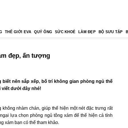
G
THẾ GIỚI EVA
QUÝ ÔNG
SỨC KHOẺ
LÀM ĐẸP
BỘ SƯU TẬP
ám đẹp, ấn tượng
iết nên sắp xếp, bố trí không gian phòng ngủ thế
 viết dưới đây nhé!
 không nhàm chán, giúp thể hiện một nét đặc trưng rất
g ngại lựa chọn phòng ngủ tông xám để thể hiện cá tính
g xám bạn có thể tham khảo.