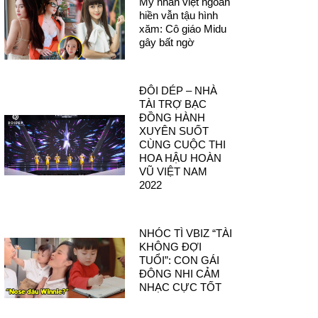
Mỹ nhân việt ngoan
hiền vẫn tậu hình
xăm: Cô giáo Midu
gây bất ngờ
ĐÔI DÉP – NHÀ
TÀI TRỢ BẠC
ĐỒNG HÀNH
XUYÊN SUỐT
CÙNG CUỘC THI
HOA HẬU HOÀN
VŨ VIỆT NAM
2022
NHÓC TÌ VBIZ “TÀI
KHÔNG ĐỢI
TUỔI”: CON GÁI
ĐÔNG NHI CẢM
NHẠC CỰC TỐT