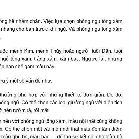
ng hề nhàm chán. Việc lựa chọn phòng ngủ tông xám
 nhàng cho bạn trước khi ngủ. Và phòng ngủ tông xám
.
uộc mệnh Kim, mệnh Thủy hoặc người tuổi Dần, tuổi
g ngủ tông xám, trắng xám, xám bạc. Ngược lại, những
nên hạn chế gam màu này.
ưu ý một số vấn đề như:
 thường phù hợp với những thiết kế đơn giản. Do đó,
hòng ngủ. Có thể chọn các loại giường ngủ với diện tích
ở nên rườm rà, rối mắt.
m nên với phòng ngủ tông xám, màu nội thất cũng không
. Có thể chọn một vài món nội thất màu đen làm điểm
g màu ghi, be, màu bạc,… để tạo sự kết nối cho toàn bộ