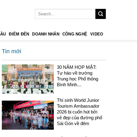
BẦU
ĐIỂM ĐẾN
DOANH NHÂN
CÔNG NGHỆ
VIDEO
Tin mới
30 NĂM HỌP MẶT:
Tự hào về trường
Trung học Phổ thông
Bình Minh…
Thí sinh World Junior
Tourism Ambassador
2026 bị cuốn hút bởi
vẻ đẹp của đường phố
Sài Gòn về đêm