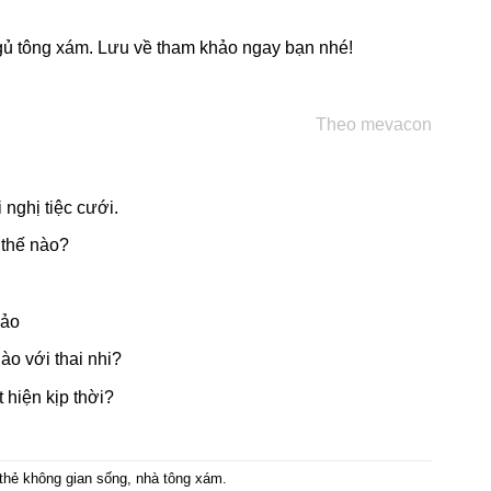
ngủ tông xám. Lưu về tham khảo ngay bạn nhé!
Theo mevacon
 nghị tiệc cưới.
 thế nào?
Đảo
ào với thai nhi?
hiện kịp thời?
thẻ
không gian sống
,
nhà tông xám
.