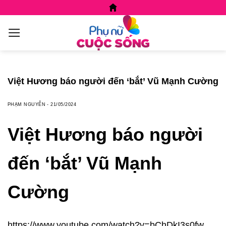
Skip
to
content
Việt Hương báo người đến ‘bắt’ Vũ Mạnh Cường
PHẠM NGUYỄN
-
21/05/2024
Việt Hương báo người
đến ‘bắt’ Vũ Mạnh
Cường
https://www.youtube.com/watch?v=bChDkI3s0fw