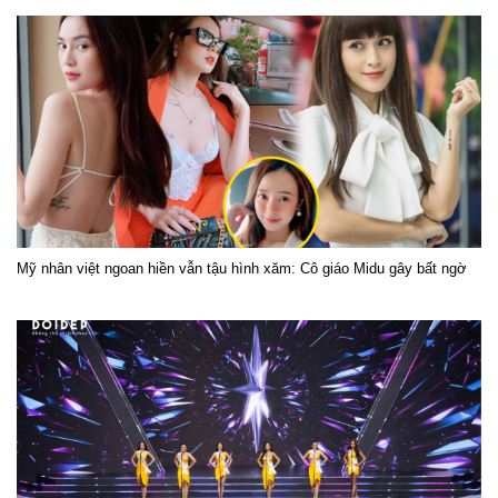
Mỹ nhân việt ngoan hiền vẫn tậu hình xăm: Cô giáo Midu gây bất ngờ