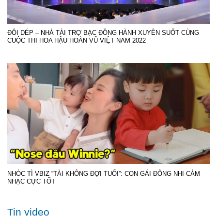
ĐÔI DÉP – NHÀ TÀI TRỢ BẠC ĐỒNG HÀNH XUYÊN SUỐT CÙNG
CUỘC THI HOA HẬU HOÀN VŨ VIỆT NAM 2022
NHÓC TÌ VBIZ “TÀI KHÔNG ĐỢI TUỔI”: CON GÁI ĐÔNG NHI CẢM
NHẠC CỰC TỐT
Tin video