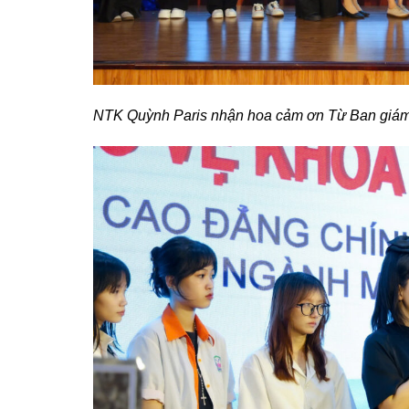
NTK Quỳnh Paris nhận hoa cảm ơn Từ Ban giám