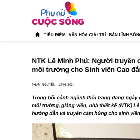
Skip
to
content
TIÊU ĐIỂM
VĂN HÓA GIẢI TRÍ
BẢN LĨNH SỐN
NTK Lê Minh Phú: Người truyền 
môi trường cho Sinh viên Cao đ
PHẠM NGUYỄN
-
15/08/2024
Trong bối cảnh ngành thời trang đang ngày c
môi trường, giảng viên, nhà thiết kế (NTK) L
hướng dẫn và truyền cảm hứng cho sinh viê