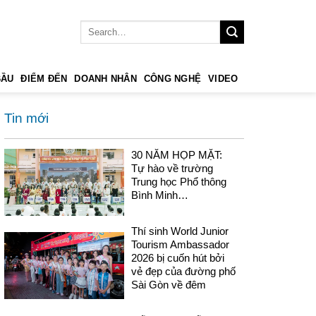
BẦU
ĐIỂM ĐẾN
DOANH NHÂN
CÔNG NGHỆ
VIDEO
Tin mới
30 NĂM HỌP MẶT:
Tự hào về trường
Trung học Phổ thông
Bình Minh…
Thí sinh World Junior
Tourism Ambassador
2026 bị cuốn hút bởi
vẻ đẹp của đường phố
Sài Gòn về đêm