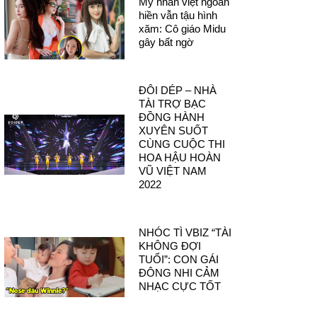
Mỹ nhân việt ngoan
hiền vẫn tậu hình
xăm: Cô giáo Midu
gây bất ngờ
ĐÔI DÉP – NHÀ
TÀI TRỢ BẠC
ĐỒNG HÀNH
XUYÊN SUỐT
CÙNG CUỘC THI
HOA HẬU HOÀN
VŨ VIỆT NAM
2022
NHÓC TÌ VBIZ “TÀI
KHÔNG ĐỢI
TUỔI”: CON GÁI
ĐÔNG NHI CẢM
NHẠC CỰC TỐT