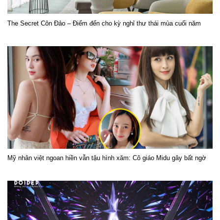
The Secret Côn Đảo – Điểm đến cho kỳ nghỉ thư thái mùa cuối năm
Mỹ nhân việt ngoan hiền vẫn tậu hình xăm: Cô giáo Midu gây bất ngờ