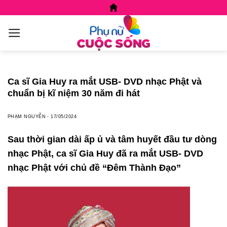
Skip
to
content
Ca sĩ Gia Huy ra mắt USB- DVD nhạc Phật và
chuẩn bị kĩ niệm 30 năm đi hát
PHẠM NGUYỄN
-
17/05/2024
Sau thời gian dài ấp ủ và tâm huyết đầu tư dòng
nhạc Phật, ca sĩ Gia Huy đã ra mắt USB- DVD
nhạc Phật với chủ đề “Đêm Thành Đạo”