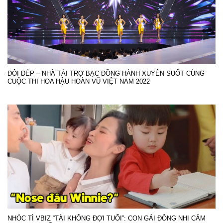
ĐÔI DÉP – NHÀ TÀI TRỢ BẠC ĐỒNG HÀNH XUYÊN SUỐT CÙNG
CUỘC THI HOA HẬU HOÀN VŨ VIỆT NAM 2022
NHÓC TÌ VBIZ “TÀI KHÔNG ĐỢI TUỔI”: CON GÁI ĐÔNG NHI CẢM