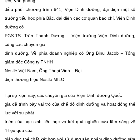
lịch, Văn phòng
điều phối chương trình 641, Viện Dinh dưỡng, đại diện một số
trường tiểu
học
phía Bắc, đại diện các cơ quan báo chí. Viện Dinh
dưỡng có
PGS.TS. Trần Thanh Dương – Viện trưởng Viện Dinh dưỡng,
cùng các chuyên gia
dinh dưỡng. Về phía doanh nghiệp có Ông Binu Jacob – Tổng
giám đốc Công ty TNHH
Nestlé Việt Nam,
Ông Thoại Vinh
–
Đại
diện
thương hiệu
Nestlé
MILO
.
Tại sự kiện này, các chuyên gia của Viện Dinh dưỡng Quốc
gia đã trình bày vai trò của chế độ dinh dưỡng và hoạt động thể
lực với sự phát
triển của học sinh tiểu học và kết quả nghiên cứu lâm sàng về
“Hiệu quả của
giáo dục thể chất kết hợp với sử dụng sản phẩm dinh dưỡng sữa