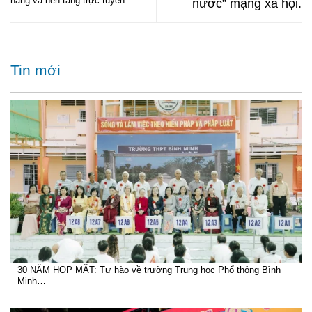
hàng và nền tảng trực tuyến.
nước” mạng xã hội.
Tin mới
30 NĂM HỌP MẶT: Tự hào về trường Trung học Phổ thông Bình
Minh…