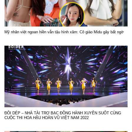
Mỹ nhân việt ngoan hiền vẫn tậu hình xăm: Cô giáo Midu gây bất ngờ
ĐÔI DÉP – NHÀ TÀI TRỢ BẠC ĐỒNG HÀNH XUYÊN SUỐT CÙNG
CUỘC THI HOA HẬU HOÀN VŨ VIỆT NAM 2022