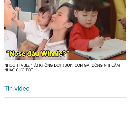
NHÓC TÌ VBIZ “TÀI KHÔNG ĐỢI TUỔI”: CON GÁI ĐÔNG NHI CẢM
NHẠC CỰC TỐT
Tin video