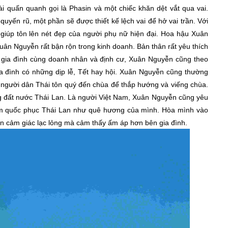
dài quấn quanh gọi là Phasin và một chiếc khăn dệt vắt qua vai.
yến rũ, một phần sẽ được thiết kế lệch vai để hở vai trần. Với
giúp tôn lên nét đẹp của người phụ nữ hiện đại. Hoa hậu Xuân
uân Nguyễn rất bận rộn trong kinh doanh. Bản thân rất yêu thích
ập gia đình cùng doanh nhân và định cư, Xuân Nguyễn cũng theo
ia đình có những dịp lễ, Tết hay hội. Xuân Nguyễn cũng thường
 người dân Thái tôn quý đến chùa để thắp hướng và viếng chùa.
ng đất nước Thái Lan. Là người Việt Nam, Xuân Nguyễn cũng yêu
n xem quốc phục Thái Lan như quê hương của mình. Hòa mình vào
òn cảm giác lạc lỏng mà cảm thấy ấm áp hơn bên gia đình.