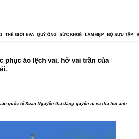
G
THẾ GIỚI EVA
QUÝ ÔNG
SỨC KHOẺ
LÀM ĐẸP
BỘ SƯU TẬP
c phục áo lệch vai, hở vai trần của
ái.
hân quốc tế Xuân Nguyễn thả dáng quyến rũ và thu hút ánh