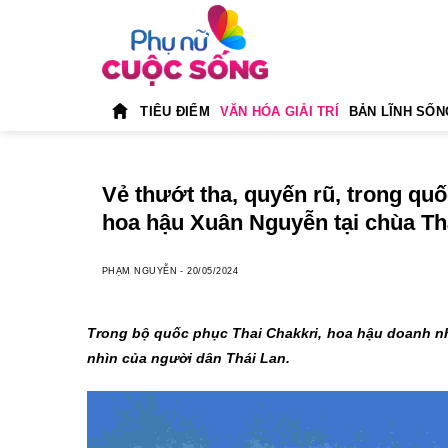
Skip
to
content
TIÊU ĐIỂM
VĂN HÓA GIẢI TRÍ
BẢN LĨNH SỐN
Vẻ thướt tha, quyến rũ, trong quố
hoa hậu Xuân Nguyễn tại chùa Th
PHẠM NGUYỄN
-
20/05/2024
Trong bộ quốc phục Thai Chakkri, hoa hậu doanh n
nhìn của người dân Thái Lan.