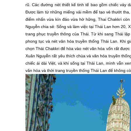
rũ. Các đường nét thiết kế tinh tế bao gồm chiếc váy 
Được làm từ những miếng vải mềm để tạo vẻ thướt tha, qu
điểm nhấn vừa kín đáo vừa hờ hững, Thai Chakkri còn 
Nguyễn chia sẻ: Sống và làm việc tại Thái Lan hơn 20, X
trang phục truyền thông của Thái. Từ khi sang Thái l
phong tục và nét văn hóa truyền thống Thái Lan. Khi g
chọn Thái Chakkri để hòa vào nét văn hóa vốn rất được
Xuân Nguyễn rất yêu thích chùa và văn hóa truyền thố
chiếc ái dài Việt, và khi sống tại Thái Lan, mình vẫ
văn hóa và thời trang truyền thống Thái Lan để không c