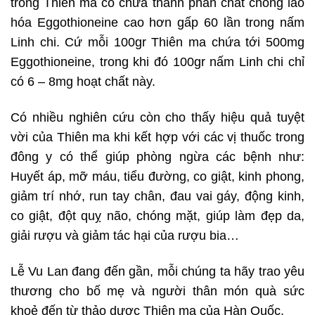
trong Thiên ma có chứa thành phần chất chống lão
hóa Eggothioneine cao hơn gấp 60 lần trong nấm
Linh chi. Cứ mỗi 100gr Thiên ma chứa tới 500mg
Eggothioneine, trong khi đó 100gr nấm Linh chi chỉ
có 6 – 8mg hoạt chất này.
Có nhiều nghiên cứu còn cho thấy hiệu quả tuyệt
vời của Thiên ma khi kết hợp với các vị thuốc trong
đông y có thể giúp phòng ngừa các bệnh như:
Huyết áp, mỡ máu, tiểu đường, co giật, kinh phong,
giảm trí nhớ, run tay chân, đau vai gáy, động kinh,
co giật, đột quỵ não, chóng mặt, giúp làm đẹp da,
giải rượu và giảm tác hại của rượu bia…
Lễ Vu Lan đang đến gần, mỗi chúng ta hãy trao yêu
thương cho bố mẹ và người thân món quà sức
khoẻ đến từ thảo dược Thiên ma của Hàn Quốc.