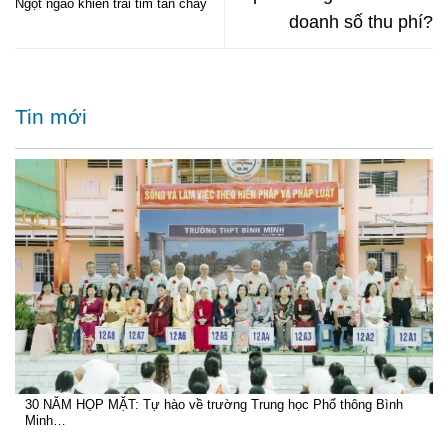
Ngọt ngào khiến trái tim tan chảy
doanh số thu phí?
Tin mới
30 NĂM HỌP MẶT: Tự hào về trường Trung học Phổ thông Bình
Minh…