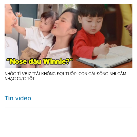
NHÓC TÌ VBIZ “TÀI KHÔNG ĐỢI TUỔI”: CON GÁI ĐÔNG NHI CẢM
NHẠC CỰC TỐT
Tin video