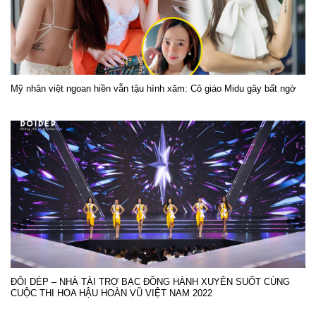
Mỹ nhân việt ngoan hiền vẫn tậu hình xăm: Cô giáo Midu gây bất ngờ
ĐÔI DÉP – NHÀ TÀI TRỢ BẠC ĐỒNG HÀNH XUYÊN SUỐT CÙNG
CUỘC THI HOA HẬU HOÀN VŨ VIỆT NAM 2022