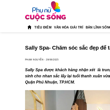
Skip
to
content
TIÊU ĐIỂM
VĂN HÓA GIẢI TRÍ
BẢN LĨNH SỐN
Sally Spa- Chăm sóc sắc đẹp để t
PHẠM NGUYỄN
-
29/06/2025
Sally Spa được khách hàng nhận xét là trung
sinh cho nhan sắc lấy lại tuổi thanh xuân vừ
Quận Phú Nhuận, TP.HCM.