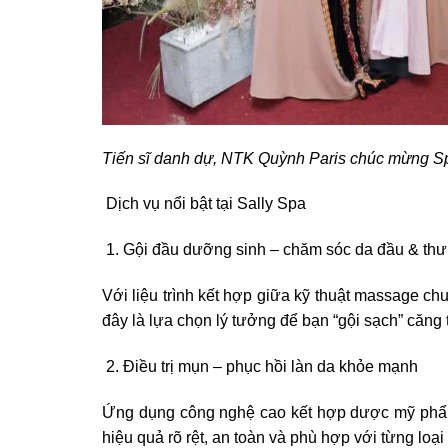
Tiến sĩ danh dự, NTK Quỳnh Paris chúc mừng Sp
Dịch vụ nổi bật tại Sally Spa
Gội đầu dưỡng sinh – chăm sóc da đầu & thư 
Với liệu trình kết hợp giữa kỹ thuật massage ch
đây là lựa chọn lý tưởng để bạn “gội sạch” căng
Điều trị mụn – phục hồi làn da khỏe mạnh
Ứng dụng công nghệ cao kết hợp dược mỹ phẩm c
hiệu quả rõ rệt, an toàn và phù hợp với từng loại