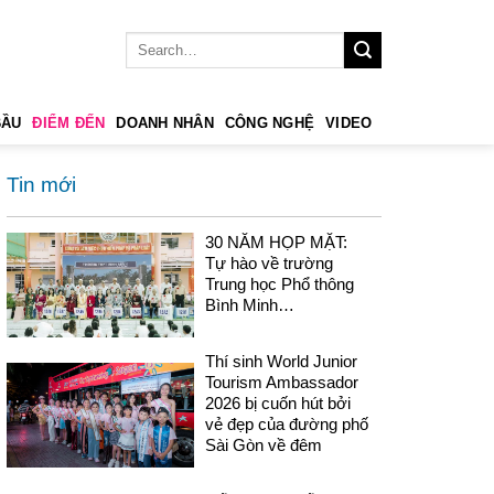
BẦU
ĐIỂM ĐẾN
DOANH NHÂN
CÔNG NGHỆ
VIDEO
Tin mới
30 NĂM HỌP MẶT:
Tự hào về trường
Trung học Phổ thông
Bình Minh…
Thí sinh World Junior
Tourism Ambassador
2026 bị cuốn hút bởi
vẻ đẹp của đường phố
Sài Gòn về đêm