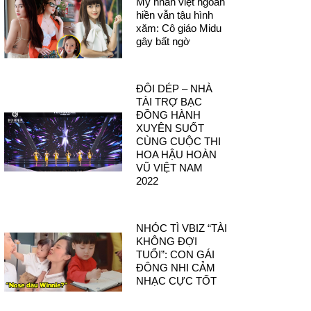
Mỹ nhân việt ngoan
hiền vẫn tậu hình
xăm: Cô giáo Midu
gây bất ngờ
ĐÔI DÉP – NHÀ
TÀI TRỢ BẠC
ĐỒNG HÀNH
XUYÊN SUỐT
CÙNG CUỘC THI
HOA HẬU HOÀN
VŨ VIỆT NAM
2022
NHÓC TÌ VBIZ “TÀI
KHÔNG ĐỢI
TUỔI”: CON GÁI
ĐÔNG NHI CẢM
NHẠC CỰC TỐT