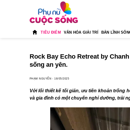
Skip
to
content
TIÊU ĐIỂM
VĂN HÓA GIẢI TRÍ
BẢN LĨNH SỐN
Rock Bay Echo Retreat by Chanh
sống an yên.
PHẠM NGUYỄN
-
16/05/2025
Với lối thiết kế tối giản, ưu tiên khoản trống 
và gia đình có một chuyến nghỉ dưỡng, trải n