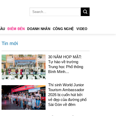
BẦU
ĐIỂM ĐẾN
DOANH NHÂN
CÔNG NGHỆ
VIDEO
Tin mới
30 NĂM HỌP MẶT:
Tự hào về trường
Trung học Phổ thông
Bình Minh…
Thí sinh World Junior
Tourism Ambassador
2026 bị cuốn hút bởi
vẻ đẹp của đường phố
Sài Gòn về đêm