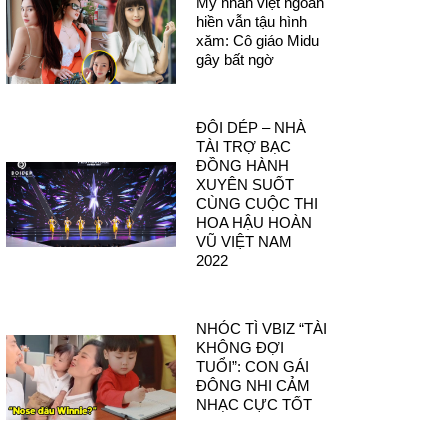
Mỹ nhân việt ngoan
hiền vẫn tậu hình
xăm: Cô giáo Midu
gây bất ngờ
ĐÔI DÉP – NHÀ
TÀI TRỢ BẠC
ĐỒNG HÀNH
XUYÊN SUỐT
CÙNG CUỘC THI
HOA HẬU HOÀN
VŨ VIỆT NAM
2022
NHÓC TÌ VBIZ “TÀI
KHÔNG ĐỢI
TUỔI”: CON GÁI
ĐÔNG NHI CẢM
NHẠC CỰC TỐT