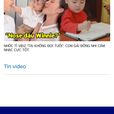
NHÓC TÌ VBIZ “TÀI KHÔNG ĐỢI TUỔI”: CON GÁI ĐÔNG NHI CẢM
NHẠC CỰC TỐT
Tin video