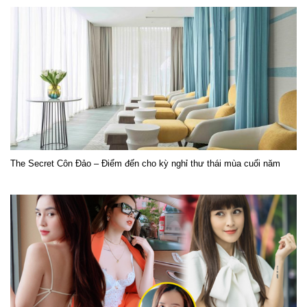
The Secret Côn Đảo – Điểm đến cho kỳ nghỉ thư thái mùa cuối năm