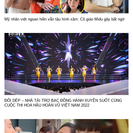
Mỹ nhân việt ngoan hiền vẫn tậu hình xăm: Cô giáo Midu gây bất ngờ
ĐÔI DÉP – NHÀ TÀI TRỢ BẠC ĐỒNG HÀNH XUYÊN SUỐT CÙNG
CUỘC THI HOA HẬU HOÀN VŨ VIỆT NAM 2022