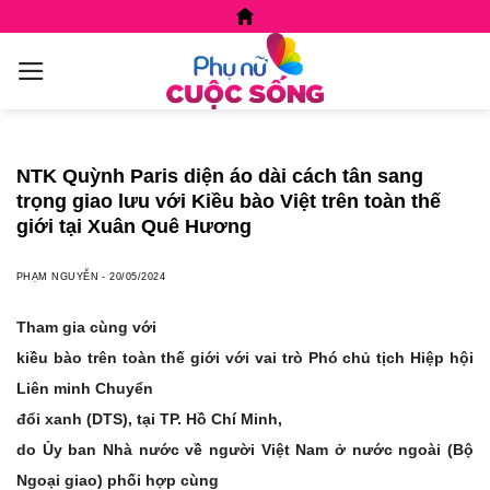
Skip
to
content
NTK Quỳnh Paris diện áo dài cách tân sang
trọng giao lưu với Kiều bào Việt trên toàn thế
giới tại Xuân Quê Hương
PHẠM NGUYỄN
-
20/05/2024
Tham gia cùng với
kiều bào trên toàn thế giới với vai trò Phó chủ tịch Hiệp hội
Liên minh Chuyển
đổi xanh (DTS), tại TP. Hồ Chí Minh
,
do Ủy ban Nhà nước về người Việt Nam ở nước ngoài (Bộ
Ngoại giao) phối hợp cùng