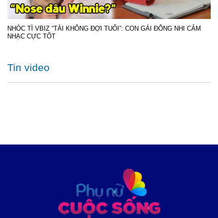
NHÓC TÌ VBIZ “TÀI KHÔNG ĐỢI TUỔI”: CON GÁI ĐÔNG NHI CẢM
NHẠC CỰC TỐT
Tin video