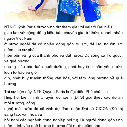
NTK Quỳnh Paria được vinh dự tham gia với vai trò Đại biểu
giao lưu với cộng đồng kiều bào chuyên gia, trí thức, doanh nhân
người Việt Nam
ở nước ngoài đã có nhiều đóng góp trí lực, tài lực, nguồn lực
mềm cho sự phát
triển bền vững của thành phố và đất nước. Dù sống xa Tổ quốc,
xa quê hương,
nhưng kiều bào luôn nuôi dưỡng, phát huy tinh thần yêu nước,
luôn tự hào và giữ
gìn, phát huy truyền thống văn hóa, với tấm lòng hướng về quê
hương.
Tại sự kiện này, NTK Quỳnh Paris là đại diện Phó chủ tịch
Hiệp hội Liên minh Chuyển đổi xanh (DTS) giới thiệu các dự án
môi trường, công
nghệ mà trước đó cô vinh dự đảm nhận Đại sứ CICON (Đô thị
sáng tạo, văn hoá và
hội nghị các nghành công nghiệp hội tụ) Là người đóng góp tinh
thần,
tình yêu quê hương thương đất nước, công tác