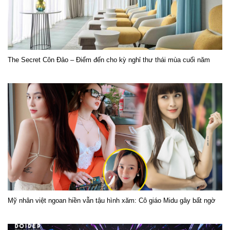
The Secret Côn Đảo – Điểm đến cho kỳ nghỉ thư thái mùa cuối năm
Mỹ nhân việt ngoan hiền vẫn tậu hình xăm: Cô giáo Midu gây bất ngờ