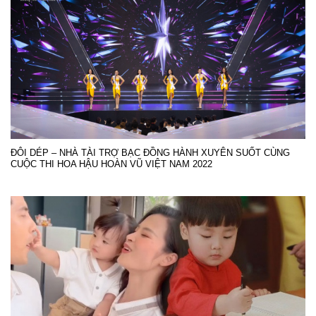
ĐÔI DÉP – NHÀ TÀI TRỢ BẠC ĐỒNG HÀNH XUYÊN SUỐT CÙNG
CUỘC THI HOA HẬU HOÀN VŨ VIỆT NAM 2022