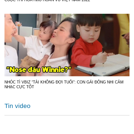
NHÓC TÌ VBIZ “TÀI KHÔNG ĐỢI TUỔI”: CON GÁI ĐÔNG NHI CẢM
NHẠC CỰC TỐT
Tin video