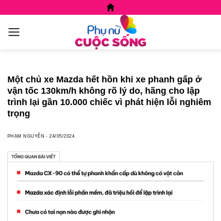
Skip
to
content
Một chủ xe Mazda hết hồn khi xe phanh gấp ở
vận tốc 130km/h không rõ lý do, hãng cho lập
trình lại gần 10.000 chiếc vì phát hiện lỗi nghiêm
trọng
PHẠM NGUYỄN
-
24/05/2024