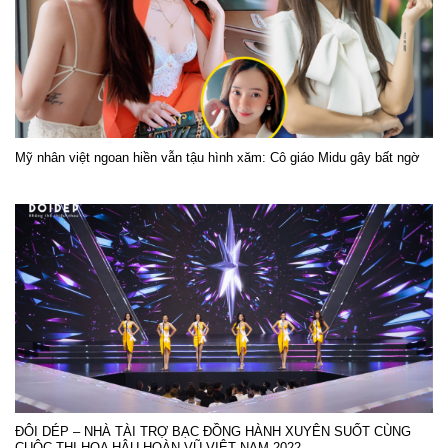
Mỹ nhân việt ngoan hiền vẫn tậu hình xăm: Cô giáo Midu gây bất ngờ
ĐÔI DÉP – NHÀ TÀI TRỢ BẠC ĐỒNG HÀNH XUYÊN SUỐT CÙNG
CUỘC THI HOA HẬU HOÀN VŨ VIỆT NAM 2022