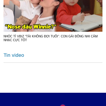
NHÓC TÌ VBIZ “TÀI KHÔNG ĐỢI TUỔI”: CON GÁI ĐÔNG NHI CẢM
NHẠC CỰC TỐT
Tin video