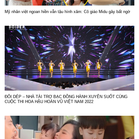
Mỹ nhân việt ngoan hiền vẫn tậu hình xăm: Cô giáo Midu gây bất ngờ
ĐÔI DÉP – NHÀ TÀI TRỢ BẠC ĐỒNG HÀNH XUYÊN SUỐT CÙNG
CUỘC THI HOA HẬU HOÀN VŨ VIỆT NAM 2022