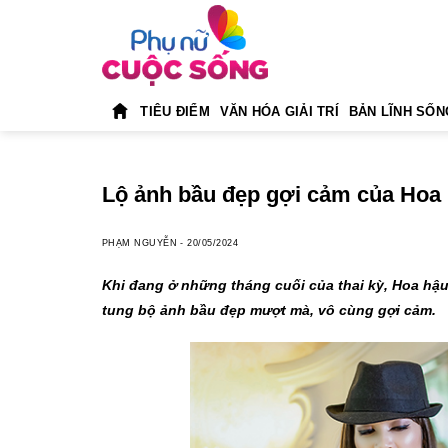
Skip
to
content
TIÊU ĐIỂM
VĂN HÓA GIẢI TRÍ
BẢN LĨNH SỐN
Lộ ảnh bầu đẹp gợi cảm của Hoa
PHẠM NGUYỄN
-
20/05/2024
Khi đang ở những tháng cuối của thai kỳ, Hoa hậ
tung bộ ảnh bầu đẹp mượt mà, vô cùng gợi cảm.