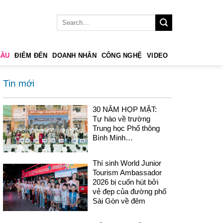
BẦU
ĐIỂM ĐẾN
DOANH NHÂN
CÔNG NGHỆ
VIDEO
Tin mới
30 NĂM HỌP MẶT:
Tự hào về trường
Trung học Phổ thông
Bình Minh…
Thí sinh World Junior
Tourism Ambassador
2026 bị cuốn hút bởi
vẻ đẹp của đường phố
Sài Gòn về đêm