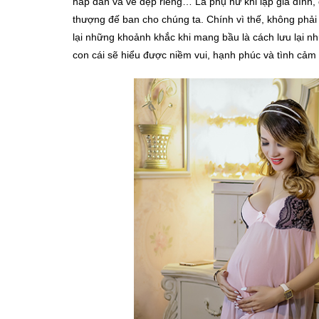
hấp dẫn và vẻ đẹp riêng… Là phụ nữ khi lập gia đình
thượng đế ban cho chúng ta. Chính vì thế, không phả
lại những khoảnh khắc khi mang bầu là cách lưu lại nh
con cái sẽ hiểu được niềm vui, hạnh phúc và tình c