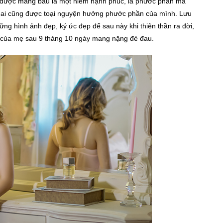
, được mang bầu là một niềm hạnh phúc, là phước phần mà
i ai cũng được toại nguyện hưởng phước phần của mình. Lưu
ững hình ảnh đẹp, ký ức đẹp để sau này khi thiên thần ra đời,
ảm của mẹ sau 9 tháng 10 ngày mang nặng đẻ đau.