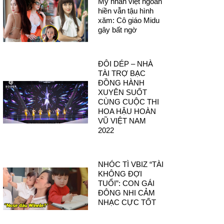
Mỹ nhân việt ngoan
hiền vẫn tậu hình
xăm: Cô giáo Midu
gây bất ngờ
ĐÔI DÉP – NHÀ
TÀI TRỢ BẠC
ĐỒNG HÀNH
XUYÊN SUỐT
CÙNG CUỘC THI
HOA HẬU HOÀN
VŨ VIỆT NAM
2022
NHÓC TÌ VBIZ “TÀI
KHÔNG ĐỢI
TUỔI”: CON GÁI
ĐÔNG NHI CẢM
NHẠC CỰC TỐT