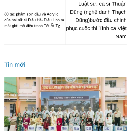
Luật sư, ca sĩ Thuận
Dũng (nghệ danh Thạch
80 tác phẩm sơn dầu và Acrylic
Dũng)bước đầu chinh
của hai nữ sĩ Diệu Hà- Diệu Linh ra
mắt giới mộ điệu tranh Tết Ất Tỵ.
phục cuộc thi Tình ca Việt
Nam
Tin mới