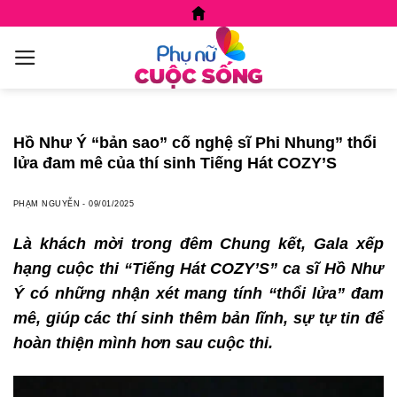
Skip
to
content
Hồ Như Ý “bản sao” cố nghệ sĩ Phi Nhung” thổi
lửa đam mê của thí sinh Tiếng Hát COZY’S
PHẠM NGUYỄN
-
09/01/2025
Là khách mời trong đêm Chung kết, Gala xếp
hạng cuộc thi “
Tiếng Hát COZY’S
”
ca sĩ Hồ Như
Ý có những nhận xét mang tính “thổi lửa” đam
mê, giúp các thí sinh thêm bản lĩnh, sự tự tin để
hoàn thiện mình hơn sau cuộc thi.