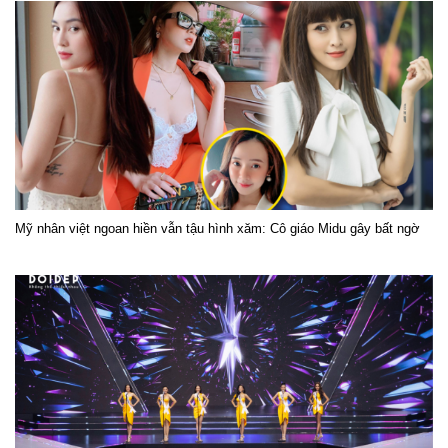
Mỹ nhân việt ngoan hiền vẫn tậu hình xăm: Cô giáo Midu gây bất ngờ