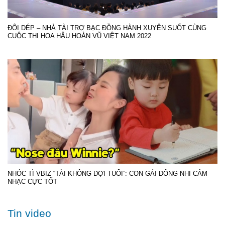
ĐÔI DÉP – NHÀ TÀI TRỢ BẠC ĐỒNG HÀNH XUYÊN SUỐT CÙNG
CUỘC THI HOA HẬU HOÀN VŨ VIỆT NAM 2022
NHÓC TÌ VBIZ “TÀI KHÔNG ĐỢI TUỔI”: CON GÁI ĐÔNG NHI CẢM
NHẠC CỰC TỐT
Tin video