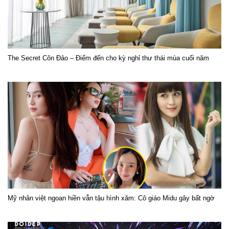
The Secret Côn Đảo – Điểm đến cho kỳ nghỉ thư thái mùa cuối năm
Mỹ nhân việt ngoan hiền vẫn tậu hình xăm: Cô giáo Midu gây bất ngờ