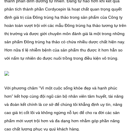
thành phần dinh dưỡng tự nhiên. Đáng tự hào hơn khi kết quả
phân tích thành phần Cordycepin là hoạt chất quan trọng quyết
định giá trị của Đông trùng hạ thảo trong sản phẩm của Công ty
hoàn toàn vượt trội với các mẫu Đông trùng hạ thảo tương tự trên
thị trường và được giới chuyên môn đánh giá là một trong những
sản phẩm Đông trùng hạ thảo có chứa nhiều dược chất hiện nay.
Hơn nữa tỉ lệ nhiễm bệnh của sản phẩm thu được ít hơn hẳn so
với nấm tự nhiên do được nuôi trồng trong điều kiện vô trùng.
Với phương châm “Vì một cuộc sống khỏe đẹp và hạnh phúc
hơn” kết hợp cùng đội ngũ cán bộ nhân viên tâm huyết, tài năng
và đoàn kết chính là cơ sở để chúng tôi khẳng định uy tín, nâng
cao giá trị cốt lõi và không ngừng nỗ lực để cho ra đời các sản
phẩm mới vượt trội hơn và đa dạng hơn nhằm góp phần nâng
cao chất lượng phục vụ quý khách hàng.