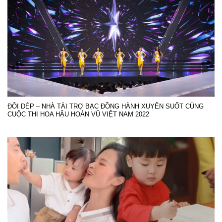
ĐÔI DÉP – NHÀ TÀI TRỢ BẠC ĐỒNG HÀNH XUYÊN SUỐT CÙNG
CUỘC THI HOA HẬU HOÀN VŨ VIỆT NAM 2022