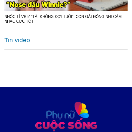
NHÓC TÌ VBIZ “TÀI KHÔNG ĐỢI TUỔI”: CON GÁI ĐÔNG NHI CẢM
NHẠC CỰC TỐT
Tin video