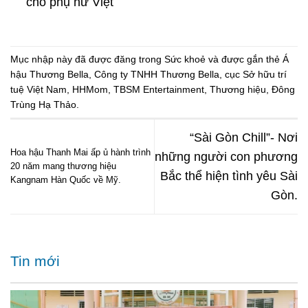
cho phụ nữ Việt
Mục nhập này đã được đăng trong
Sức khoẻ
và được gắn thẻ
Á
hậu Thương Bella
,
Công ty TNHH Thương Bella
,
cục Sở hữu trí
tuệ Việt Nam
,
HHMom
,
TBSM Entertainment
,
Thương hiệu
,
Đông
Trùng Hạ Thảo
.
“Sài Gòn Chill”- Nơi
Hoa hậu Thanh Mai ấp ủ hành trình
những người con phương
20 năm mang thương hiệu
Bắc thể hiện tình yêu Sài
Kangnam Hàn Quốc về Mỹ.
Gòn.
Tin mới