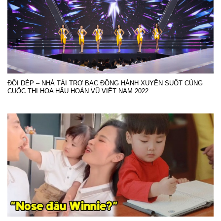
ĐÔI DÉP – NHÀ TÀI TRỢ BẠC ĐỒNG HÀNH XUYÊN SUỐT CÙNG
CUỘC THI HOA HẬU HOÀN VŨ VIỆT NAM 2022