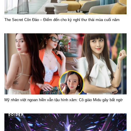
The Secret Côn Đảo – Điểm đến cho kỳ nghỉ thư thái mùa cuối năm
Mỹ nhân việt ngoan hiền vẫn tậu hình xăm: Cô giáo Midu gây bất ngờ