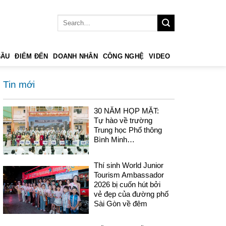
BẦU
ĐIỂM ĐẾN
DOANH NHÂN
CÔNG NGHỆ
VIDEO
Tin mới
30 NĂM HỌP MẶT:
Tự hào về trường
Trung học Phổ thông
Bình Minh…
Thí sinh World Junior
Tourism Ambassador
2026 bị cuốn hút bởi
vẻ đẹp của đường phố
Sài Gòn về đêm