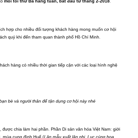
ào
mỗi tối thứ Ba hàng tuần, bắt đầu từ tháng 2-2018
.
hích hợp cho nhiều đối tượng khách hàng mong muốn cơ hội
khách quý khi đến tham quan thành phố Hồ Chí Minh.
khách hàng có nhiều thời gian tiếp cận với các loại hình nghệ
ạn bè và người thân để tận dụng cơ hội này nhé
, được chia làm hai phần. Phần Di sản văn hóa Việt Nam: giới
ội, múa cung đình Huế (
Lân mẫu xuất lân nhi, Lục cúng hoa