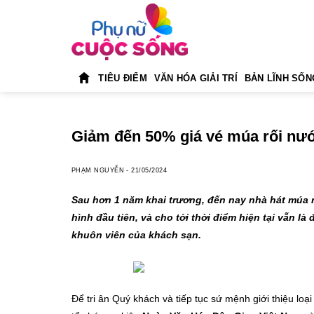
Skip
to
content
TIÊU ĐIỂM
VĂN HÓA GIẢI TRÍ
BẢN LĨNH SỐN
Giảm đến 50% giá vé múa rối nướ
PHẠM NGUYỄN
-
21/05/2024
Sau hơn 1 năm khai trương, đến nay nhà hát múa 
hình đầu tiên, và cho tới thời điểm hiện tại vẫn là
khuôn viên của khách sạn.
Để tri ân Quý khách và tiếp tục sứ mệnh giới thiệu lo