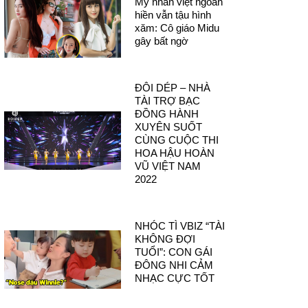
Mỹ nhân việt ngoan
hiền vẫn tậu hình
xăm: Cô giáo Midu
gây bất ngờ
ĐÔI DÉP – NHÀ
TÀI TRỢ BẠC
ĐỒNG HÀNH
XUYÊN SUỐT
CÙNG CUỘC THI
HOA HẬU HOÀN
VŨ VIỆT NAM
2022
NHÓC TÌ VBIZ “TÀI
KHÔNG ĐỢI
TUỔI”: CON GÁI
ĐÔNG NHI CẢM
NHẠC CỰC TỐT