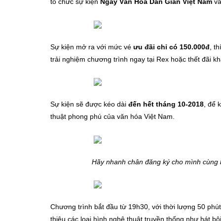
tổ chức sự kiện
Ngày Văn Hóa Dân Gian Việt Nam
v
Sự kiện mở ra với mức vé
ưu đãi chỉ có 150.000đ
, t
trải nghiệm chương trình ngay tại Rex hoặc thết đãi 
Sự kiện sẽ được kéo dài
đến hết tháng 10-2018
, để 
thuật phong phú của văn hóa Việt Nam.
Hãy nhanh chân đăng ký cho mình cùng b
Chương trình bắt đầu từ 19h30, với thời lượng 50 phút
thiệu các loại hình nghệ thuật truyền thống như hát b