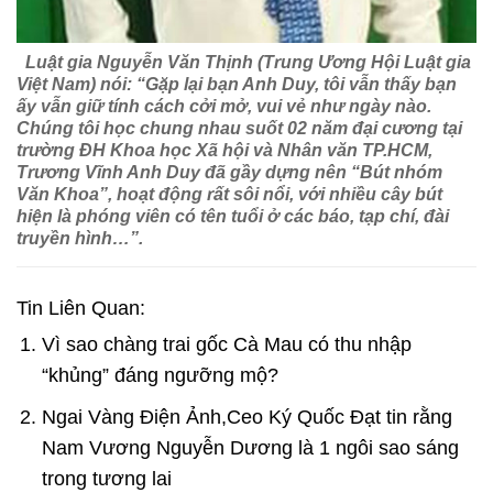
Luật gia Nguyễn Văn Thịnh (Trung Ương Hội Luật gia
Việt Nam) nói: “Gặp lại bạn Anh Duy, tôi vẫn thấy bạn
ấy vẫn giữ tính cách cởi mở, vui vẻ như ngày nào.
Chúng tôi học chung nhau suốt 02 năm đại cương tại
trường ĐH Khoa học Xã hội và Nhân văn TP.HCM,
Trương Vĩnh Anh Duy đã gầy dựng nên “Bút nhóm
Văn Khoa”, hoạt động rất sôi nổi, với nhiều cây bút
hiện là phóng viên có tên tuổi ở các báo, tạp chí, đài
truyền hình…”.
Tin Liên Quan:
Vì sao chàng trai gốc Cà Mau có thu nhập
“khủng” đáng ngưỡng mộ?
Ngai Vàng Điện Ảnh,Ceo Ký Quốc Đạt tin rằng
Nam Vương Nguyễn Dương là 1 ngôi sao sáng
trong tương lai