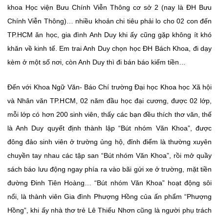
khoa Học viện Bưu Chính Viễn Thông cơ sở 2 (nay là ĐH Bưu
Chính Viễn Thông)… nhiều khoản chi tiêu phải lo cho 02 con đến
TP.HCM ăn học, gia đình Anh Duy khi ấy cũng gặp không ít khó
khăn về kinh tế. Em trai Anh Duy chọn học ĐH Bách Khoa, đi dạy
kèm ở một số nơi, còn Anh Duy thì đi bán báo kiếm tiền…
Đến với Khoa Ngữ Văn- Báo Chí trường Đại học Khoa học Xã hội
và Nhân văn TP.HCM, 02 năm đầu học đại cương, được 02 lớp,
mỗi lớp có hơn 200 sinh viên, thấy các bạn đều thích thơ văn, thế
là Anh Duy quyết định thành lập “Bút nhóm Văn Khoa”, được
đông đảo sinh viên ở trường ủng hộ, đỉnh điểm là thường xuyên
chuyền tay nhau các tập san “Bút nhóm Văn Khoa”, rồi mở quầy
sách báo lưu động ngay phía ra vào bãi gửi xe ở trường, mặt tiền
đường Đinh Tiên Hoàng… “Bút nhóm Văn Khoa” hoạt động sôi
nổi, là thành viên Gia đình Phượng Hồng của ấn phẩm “Phượng
Hồng”, khi ấy nhà thơ trẻ Lê Thiếu Nhơn cũng là người phụ trách