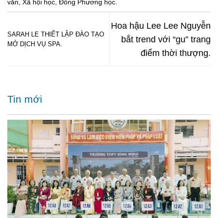
văn
,
Xã hội học
,
Đông Phương học
.
Hoa hậu Lee Lee Nguyễn
SARAH LE THIẾT LẬP ĐÀO TẠO
bắt trend với “gu” trang
MỞ DỊCH VỤ SPA.
điểm thời thượng.
Tin mới