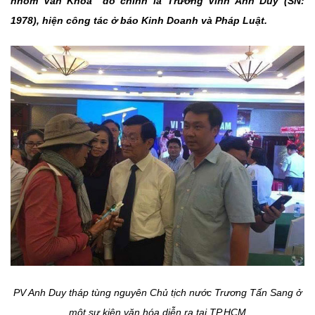
nhóm Văn Khoa” đó chính là Trương Vĩnh Anh Duy (SN:
1978), hiện công tác ở báo Kinh Doanh và Pháp Luật.
PV Anh Duy tháp tùng nguyên Chủ tịch nước Trương Tấn Sang ở
một sự kiện văn hóa diễn ra tại TP.HCM