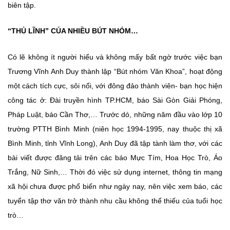
biên tập.
“THỦ LĨNH” CỦA NHIỀU BÚT NHÓM…
Có lẽ không ít người hiểu và không mấy bất ngờ trước việc bạn
Trương Vĩnh Anh Duy thành lập “Bút nhóm Văn Khoa”, hoạt động
một cách tích cực, sôi nổi, với đông đảo thành viên- bạn học hiện
công tác ở: Đài truyền hình TP.HCM, báo Sài Gòn Giải Phóng,
Pháp Luật, báo Cần Thơ,… Trước dó, những năm đầu vào lớp 10
trường PTTH Bình Minh (niên học 1994-1995, nay thuộc thị xã
Bình Minh, tỉnh Vĩnh Long), Anh Duy đã tập tành làm thơ, với các
bài viết được đăng tải trên các báo Mực Tím, Hoa Học Trò, Áo
Trắng, Nữ Sinh,… Thời đó việc sử dụng internet, thông tin mạng
xã hội chưa được phổ biến như ngày nay, nên việc xem báo, các
tuyển tập thơ văn trở thành nhu cầu không thể thiếu của tuổi học
trò…