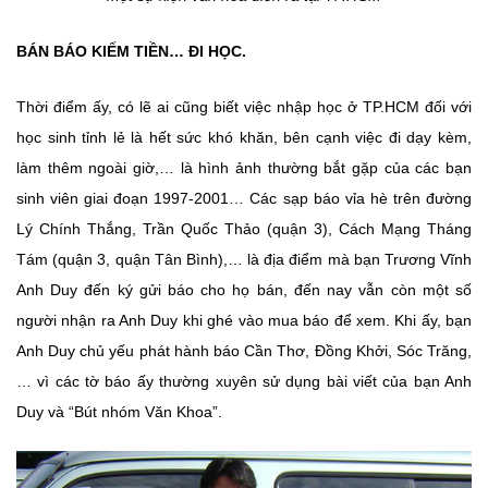
BÁN BÁO KIẾM TIỀN… ĐI HỌC.
Thời điểm ấy, có lẽ ai cũng biết việc nhập học ở TP.HCM đối với
học sinh tỉnh lẻ là hết sức khó khăn, bên cạnh việc đi dạy kèm,
làm thêm ngoài giờ,… là hình ảnh thường bắt gặp của các bạn
sinh viên giai đoạn 1997-2001… Các sạp báo vỉa hè trên đường
Lý Chính Thắng, Trần Quốc Thảo (quận 3), Cách Mạng Tháng
Tám (quận 3, quận Tân Bình),… là địa điểm mà bạn Trương Vĩnh
Anh Duy đến ký gửi báo cho họ bán, đến nay vẫn còn một số
người nhận ra Anh Duy khi ghé vào mua báo để xem. Khi ấy, bạn
Anh Duy chủ yếu phát hành báo Cần Thơ, Đồng Khởi, Sóc Trăng,
… vì các tờ báo ấy thường xuyên sử dụng bài viết của bạn Anh
Duy và “Bút nhóm Văn Khoa”.