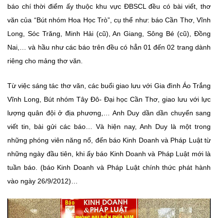
báo chí thời điểm ấy thuộc khu vực ĐBSCL đều có bài viết, thơ
văn của “Bút nhóm Hoa Học Trò”, cụ thể như: báo Cần Thơ, Vĩnh
Long, Sóc Trăng, Minh Hải (cũ), An Giang, Sông Bé (cũ), Đồng
Nai,… và hầu như các báo trên đều có hẳn 01 đến 02 trang dành
riêng cho mảng thơ văn.
Từ việc sáng tác thơ văn, các buổi giao lưu với Gia đình Áo Trắng
Vĩnh Long, Bút nhóm Tây Đô- Đại học Cần Thơ, giao lưu với lực
lượng quân đội ở địa phương,… Anh Duy dần dần chuyển sang
viết tin, bài gửi các báo… Và hiện nay, Anh Duy là một trong
những phóng viên năng nổ, đến báo Kinh Doanh và Pháp Luật từ
những ngày đầu tiên, khi ấy báo Kinh Doanh và Pháp Luật mới là
tuần báo. (báo Kinh Doanh và Pháp Luật chính thức phát hành
vào ngày 26/9/2012)…