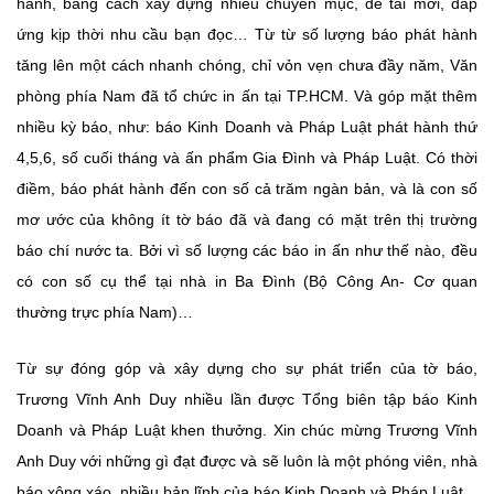
hành, bằng cách xây dựng nhiều chuyên mục, đề tài mới, đáp
ứng kịp thời nhu cầu bạn đọc… Từ từ số lượng báo phát hành
tăng lên một cách nhanh chóng, chỉ vỏn vẹn chưa đầy năm, Văn
phòng phía Nam đã tổ chức in ấn tại TP.HCM. Và góp mặt thêm
nhiều kỳ báo, như: báo Kinh Doanh và Pháp Luật phát hành thứ
4,5,6, số cuối tháng và ấn phẩm Gia Đình và Pháp Luật. Có thời
điềm, báo phát hành đến con số cả trăm ngàn bản, và là con số
mơ ước của không ít tờ báo đã và đang có mặt trên thị trường
báo chí nước ta. Bởi vì số lượng các báo in ấn như thế nào, đều
có con số cụ thể tại nhà in Ba Đình (Bộ Công An- Cơ quan
thường trực phía Nam)…
Từ sự đóng góp và xây dựng cho sự phát triển của tờ báo,
Trương Vĩnh Anh Duy nhiều lần được Tổng biên tập báo Kinh
Doanh và Pháp Luật khen thưởng. Xin chúc mừng Trương Vĩnh
Anh Duy với những gì đạt được và sẽ luôn là một phóng viên, nhà
báo xông xáo, nhiều bản lĩnh của báo Kinh Doanh và Pháp Luật.