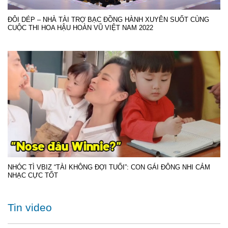
ĐÔI DÉP – NHÀ TÀI TRỢ BẠC ĐỒNG HÀNH XUYÊN SUỐT CÙNG
CUỘC THI HOA HẬU HOÀN VŨ VIỆT NAM 2022
NHÓC TÌ VBIZ “TÀI KHÔNG ĐỢI TUỔI”: CON GÁI ĐÔNG NHI CẢM
NHẠC CỰC TỐT
Tin video