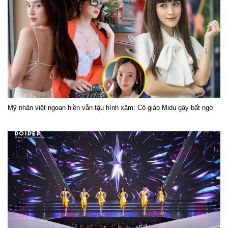
Mỹ nhân việt ngoan hiền vẫn tậu hình xăm: Cô giáo Midu gây bất ngờ