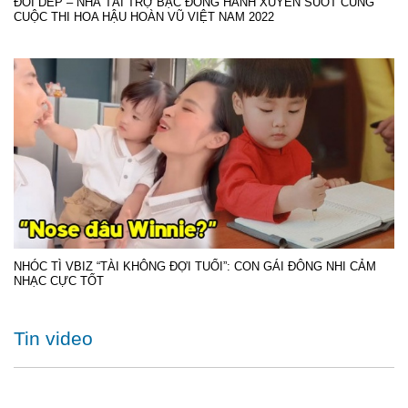
ĐÔI DÉP – NHÀ TÀI TRỢ BẠC ĐỒNG HÀNH XUYÊN SUỐT CÙNG
CUỘC THI HOA HẬU HOÀN VŨ VIỆT NAM 2022
NHÓC TÌ VBIZ “TÀI KHÔNG ĐỢI TUỔI”: CON GÁI ĐÔNG NHI CẢM
NHẠC CỰC TỐT
Tin video