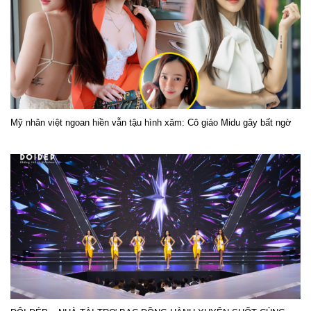
Mỹ nhân việt ngoan hiền vẫn tậu hình xăm: Cô giáo Midu gây bất ngờ