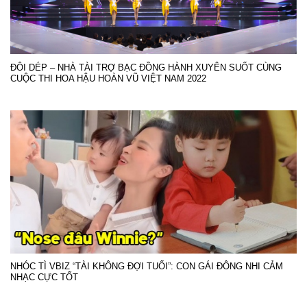
ĐÔI DÉP – NHÀ TÀI TRỢ BẠC ĐỒNG HÀNH XUYÊN SUỐT CÙNG
CUỘC THI HOA HẬU HOÀN VŨ VIỆT NAM 2022
NHÓC TÌ VBIZ “TÀI KHÔNG ĐỢI TUỔI”: CON GÁI ĐÔNG NHI CẢM
NHẠC CỰC TỐT