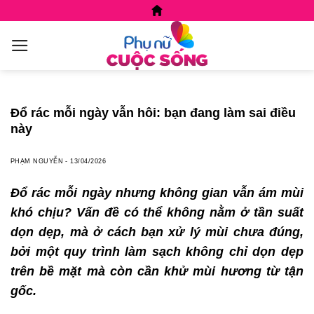
Skip
to
content
Đổ rác mỗi ngày vẫn hôi: bạn đang làm sai điều
này
PHẠM NGUYỄN
-
13/04/2026
Đổ rác mỗi ngày nhưng không gian vẫn ám mùi
khó chịu? Vấn đề có thể không nằm ở tần suất
dọn dẹp, mà ở cách bạn xử lý mùi chưa đúng
,
bởi
một quy trình làm
sạch
không chỉ dọn dẹp
trên bề mặt mà còn cần khử mùi hương từ tận
gốc.