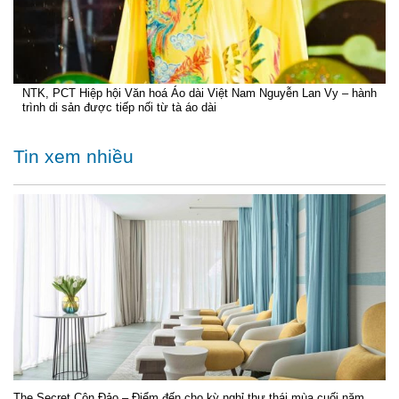
NTK, PCT Hiệp hội Văn hoá Áo dài Việt Nam Nguyễn Lan Vy – hành
trình di sản được tiếp nối từ tà áo dài
Tin xem nhiều
The Secret Côn Đảo – Điểm đến cho kỳ nghỉ thư thái mùa cuối năm