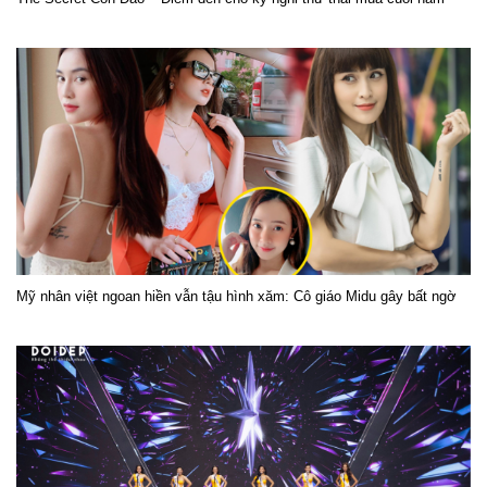
Mỹ nhân việt ngoan hiền vẫn tậu hình xăm: Cô giáo Midu gây bất ngờ