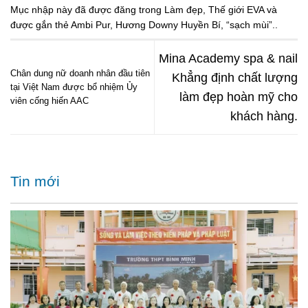
Mục nhập này đã được đăng trong
Làm đẹp
,
Thế giới EVA
và
được gắn thẻ
Ambi Pur
,
Hương Downy Huyền Bí
,
“sạch mùi”.
.
Mina Academy spa & nail
Chân dung nữ doanh nhân đầu tiên
Khẳng định chất lượng
tại Việt Nam được bổ nhiệm Ủy
làm đẹp hoàn mỹ cho
viên cống hiến AAC
khách hàng.
Tin mới