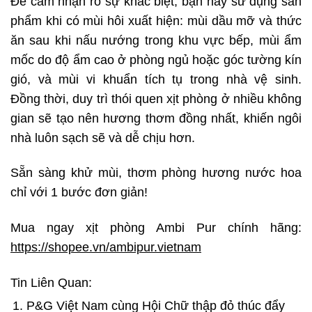
Để cảm nhận rõ sự khác biệt, bạn hãy sử dụng sản
phẩm khi có mùi hôi xuất hiện: mùi dầu mỡ và thức
ăn sau khi nấu nướng trong khu vực bếp, mùi ẩm
mốc do độ ẩm cao ở phòng ngủ hoặc góc tường kín
gió, và mùi vi khuẩn tích tụ trong nhà vệ sinh.
Đồng thời, duy trì thói quen xịt phòng ở nhiều không
gian sẽ tạo nên hương thơm đồng nhất, khiến ngôi
nhà luôn sạch sẽ và dễ chịu hơn.
Sẵn sàng khử mùi, thơm phòng hương nước hoa
chỉ với 1 bước đơn giản!
Mua ngay xịt phòng Ambi Pur chính hãng:
https://shopee.vn/ambipur.vietnam
Tin Liên Quan:
P&G Việt Nam cùng Hội Chữ thập đỏ thúc đẩy