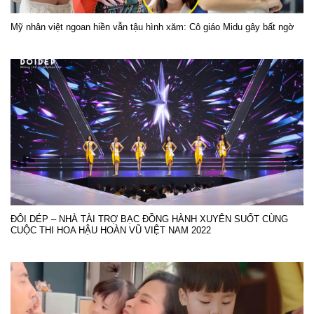
Mỹ nhân việt ngoan hiền vẫn tậu hình xăm: Cô giáo Midu gây bất ngờ
ĐÔI DÉP – NHÀ TÀI TRỢ BẠC ĐỒNG HÀNH XUYÊN SUỐT CÙNG
CUỘC THI HOA HẬU HOÀN VŨ VIỆT NAM 2022