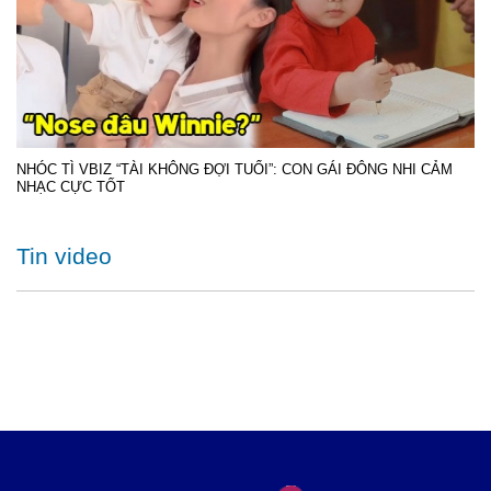
NHÓC TÌ VBIZ “TÀI KHÔNG ĐỢI TUỔI”: CON GÁI ĐÔNG NHI CẢM
NHẠC CỰC TỐT
Tin video