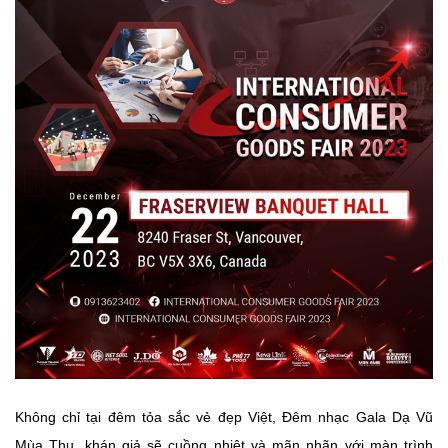
Không chỉ tại đêm tỏa sắc vẻ đẹp Việt, Đêm nhạc Gala Dạ Vũ
Mùa Thu, khán giả sẽ cuồng nhiệt và mãn nhãn với màn trình