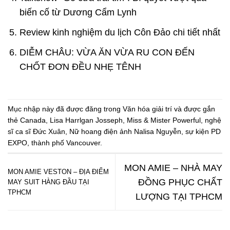
biến cố từ Dương Cẩm Lynh
Review kinh nghiệm du lịch Côn Đảo chi tiết nhất
DIỄM CHÂU: VỪA ĂN VỪA RU CON ĐẾN
CHỐT ĐƠN ĐỀU NHẸ TÊNH
Mục nhập này đã được đăng trong
Văn hóa giải trí
và được gắn
thẻ
Canada
,
Lisa Harrlgan Josseph
,
Miss & Mister Powerful
,
nghệ
sĩ ca sĩ Đức Xuân
,
Nữ hoang điện ảnh Nalisa Nguyễn
,
sự kiện PD
EXPO
,
thành phố Vancouver
.
MON AMIE – NHÀ MAY
MON AMIE VESTON – ĐỊA ĐIỂM
ĐỒNG PHỤC CHẤT
MAY SUIT HÀNG ĐẦU TẠI
TPHCM
LƯỢNG TẠI TPHCM