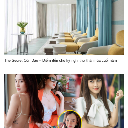
The Secret Côn Đảo – Điểm đến cho kỳ nghỉ thư thái mùa cuối năm