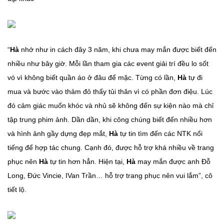
“
Hà
nhớ như in cách đây 3 năm, khi chưa may mắn được biết đến
nhiều như bây giờ. Mỗi lần tham gia các event giải trí đều lo sốt
vó vì không biết quần áo ở đâu để mặc. Từng có lần,
Hà
tự đi
mua và bước vào thảm đỏ thấy tủi thân vì có phần đơn điệu. Lúc
đó cảm giác muốn khóc và nhủ sẽ không đến sự kiện nào mà chỉ
tập trung phim ảnh. Dần dần, khi công chúng biết đến nhiều hơn
và hình ảnh gầy dựng đẹp mắt,
Hà
tự tin tìm đến các NTK nổi
tiếng để hợp tác chung. Cạnh đó, được hỗ trợ khá nhiều về trang
phục nên
Hà
tự tin hơn hẳn. Hiện tại,
Hà
may mắn được anh Đỗ
Long, Đức Vincie, IVan Trần… hỗ trợ trang phục nên vui lắm”, cô
tiết lộ.