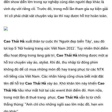
đến show diễn lớn trong sự nghiệp cùng dàn người đẹp khác là
vinh dự với riêng cô. Trước đó, trong mỗi lần tham gia sự kiện giải
trí cô phải chật vật chuyện váy áo thì nay được hỗ trợ hoàn toàn.
Cao Thái Hà
xuất thân tự cuộc thi ‘Người đẹp biển Tây’, sau đó
lọt top 5 ‘Nữ hoàng trang sức Việt Nam 2011’. Tuy nhiên thời điểm
đầu hoạt động trong làng giải trí,
Cao Thái Hà
không được một ai
hỗ trợ chuyện váy áo, stylist. Khi đó, thu nhập từ đóng phim
không đủ để cô mua những món đồ hay trang phục từ các NTK
nổi tiếng của Việt Nam. Các nhãn hàng cũng chưa biết mặt đặt
tên để hỗ trợ
Cao Thái Hà
váy áo. Khó khăn lớn này khiến
Cao
Thái Hà
hầu như mất hút tại các event thời điểm đó. Hơn nữa,
trong một lần đi thuê trang phục,
Cao Thái Hà
vẫn bị từ chối
thẳng thừng: “Anh chỉ cho những ngôi sao lớn mặc đồ, hẹn em
dịp khác”