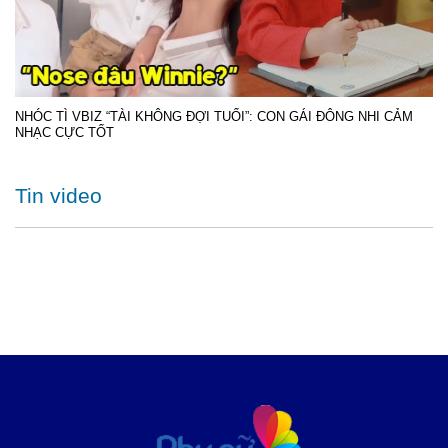
NHÓC TÌ VBIZ “TÀI KHÔNG ĐỢI TUỔI”: CON GÁI ĐÔNG NHI CẢM
NHẠC CỰC TỐT
Tin video