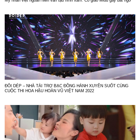
Mỹ nhân việt ngoan hiền vẫn tậu hình xăm: Cô giáo Midu gây bất ngờ
ĐÔI DÉP – NHÀ TÀI TRỢ BẠC ĐỒNG HÀNH XUYÊN SUỐT CÙNG
CUỘC THI HOA HẬU HOÀN VŨ VIỆT NAM 2022