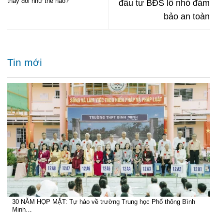
thay đổi như thế nào?
đầu tư BĐS lô nhỏ đảm
bảo an toàn
Tin mới
30 NĂM HỌP MẶT: Tự hào về trường Trung học Phổ thông Bình
Minh…