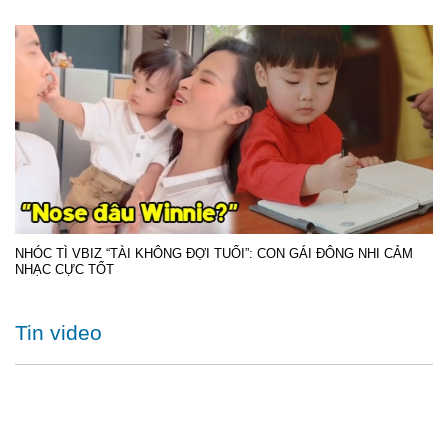
NHÓC TÌ VBIZ “TÀI KHÔNG ĐỢI TUỔI”: CON GÁI ĐÔNG NHI CẢM
NHẠC CỰC TỐT
Tin video