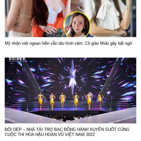
Mỹ nhân việt ngoan hiền vẫn tậu hình xăm: Cô giáo Midu gây bất ngờ
ĐÔI DÉP – NHÀ TÀI TRỢ BẠC ĐỒNG HÀNH XUYÊN SUỐT CÙNG
CUỘC THI HOA HẬU HOÀN VŨ VIỆT NAM 2022