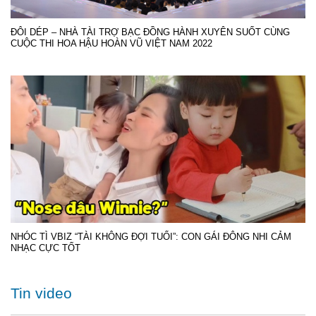
ĐÔI DÉP – NHÀ TÀI TRỢ BẠC ĐỒNG HÀNH XUYÊN SUỐT CÙNG
CUỘC THI HOA HẬU HOÀN VŨ VIỆT NAM 2022
NHÓC TÌ VBIZ “TÀI KHÔNG ĐỢI TUỔI”: CON GÁI ĐÔNG NHI CẢM
NHẠC CỰC TỐT
Tin video