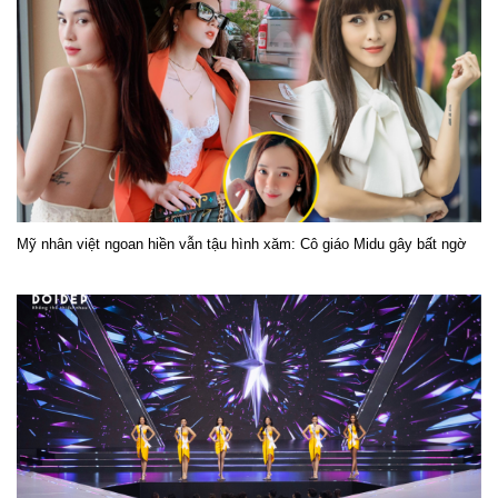
Mỹ nhân việt ngoan hiền vẫn tậu hình xăm: Cô giáo Midu gây bất ngờ