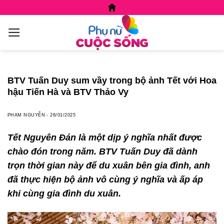
Skip
to
content
BTV Tuấn Duy sum vầy trong bộ ảnh Tết với Hoa
hậu Tiến Hà và BTV Thảo Vy
PHẠM NGUYỄN
-
26/01/2025
Tết Nguyên Đán là một dịp ý nghĩa nhất được
chào đón trong năm. BTV Tuấn Duy đã dành
trọn thời gian này để du xuân bên gia đình, anh
đã thực hiện bộ ảnh vô cùng ý nghĩa và ấp áp
khi cùng gia đình du xuân.