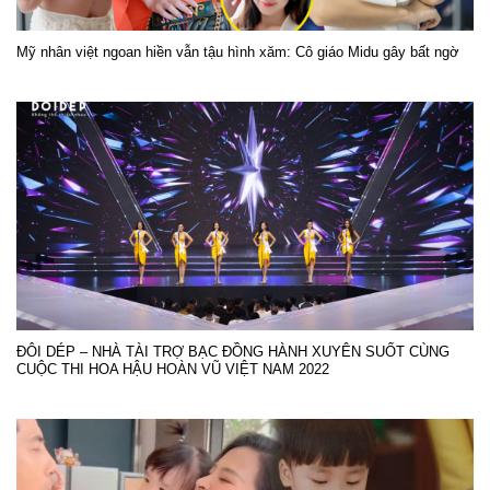
Mỹ nhân việt ngoan hiền vẫn tậu hình xăm: Cô giáo Midu gây bất ngờ
ĐÔI DÉP – NHÀ TÀI TRỢ BẠC ĐỒNG HÀNH XUYÊN SUỐT CÙNG
CUỘC THI HOA HẬU HOÀN VŨ VIỆT NAM 2022