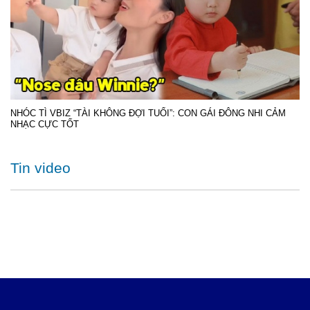
NHÓC TÌ VBIZ “TÀI KHÔNG ĐỢI TUỔI”: CON GÁI ĐÔNG NHI CẢM
NHẠC CỰC TỐT
Tin video