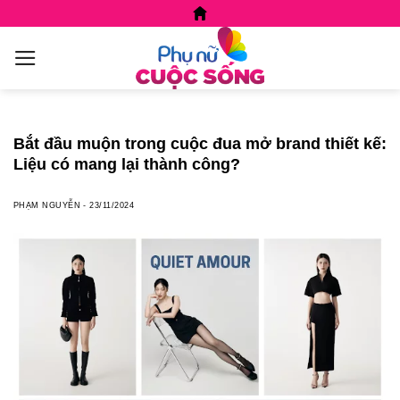
Skip
to
content
Bắt đầu muộn trong cuộc đua mở brand thiết kế:
Liệu có mang lại thành công?
PHẠM NGUYỄN
-
23/11/2024