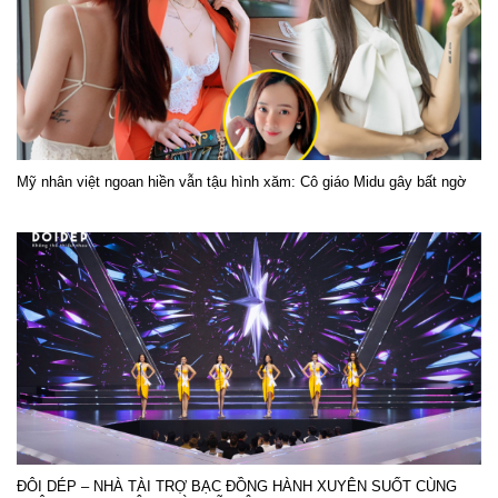
Mỹ nhân việt ngoan hiền vẫn tậu hình xăm: Cô giáo Midu gây bất ngờ
ĐÔI DÉP – NHÀ TÀI TRỢ BẠC ĐỒNG HÀNH XUYÊN SUỐT CÙNG