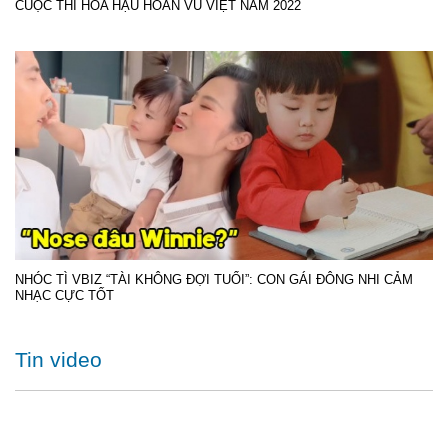
CUỘC THI HOA HẬU HOÀN VŨ VIỆT NAM 2022
NHÓC TÌ VBIZ “TÀI KHÔNG ĐỢI TUỔI”: CON GÁI ĐÔNG NHI CẢM
NHẠC CỰC TỐT
Tin video