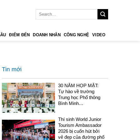
BẦU
ĐIỂM ĐẾN
DOANH NHÂN
CÔNG NGHỆ
VIDEO
Tin mới
30 NĂM HỌP MẶT:
Tự hào về trường
Trung học Phổ thông
Bình Minh…
Thí sinh World Junior
Tourism Ambassador
2026 bị cuốn hút bởi
vẻ đẹp của đường phố