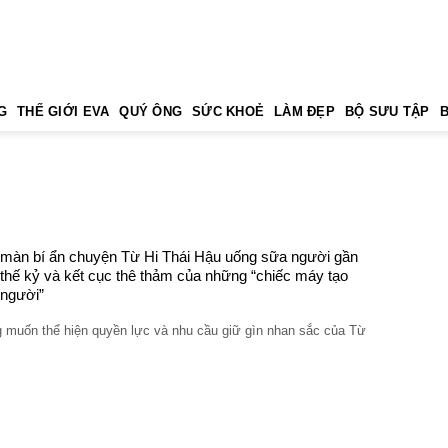
G
THẾ GIỚI EVA
QUÝ ÔNG
SỨC KHOẺ
LÀM ĐẸP
BỘ SƯU TẬP
màn bí ẩn chuyện Từ Hi Thái Hậu uống sữa người gần
thế kỷ và kết cục thê thảm của những “chiếc máy tạo
người”
 muốn thể hiện quyền lực và nhu cầu giữ gìn nhan sắc của Từ