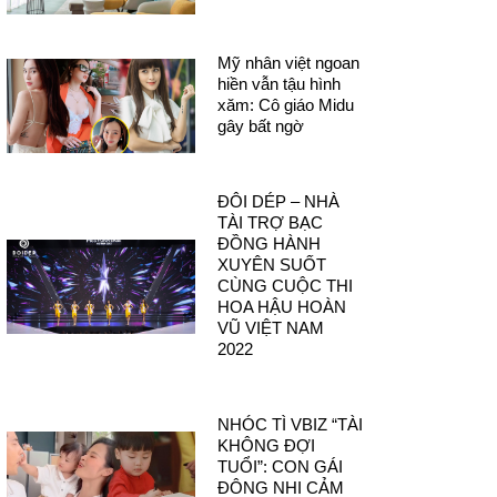
Mỹ nhân việt ngoan
hiền vẫn tậu hình
xăm: Cô giáo Midu
gây bất ngờ
ĐÔI DÉP – NHÀ
TÀI TRỢ BẠC
ĐỒNG HÀNH
XUYÊN SUỐT
CÙNG CUỘC THI
HOA HẬU HOÀN
VŨ VIỆT NAM
2022
NHÓC TÌ VBIZ “TÀI
KHÔNG ĐỢI
TUỔI”: CON GÁI
ĐÔNG NHI CẢM