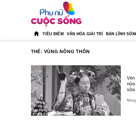
Skip
to
content
TIÊU ĐIỂM
VĂN HÓA GIẢI TRÍ
BẢN LĨNH SỐN
THẺ:
VÙNG NÔNG THÔN
Vén 
nửa 
sữa 
Mong