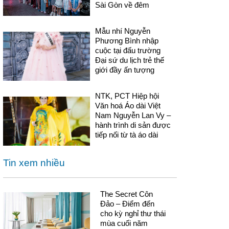
Sài Gòn về đêm
Mẫu nhí Nguyễn
Phương Bình nhập
cuộc tại đấu trường
Đại sứ du lịch trẻ thế
giới đầy ấn tượng
NTK, PCT Hiệp hội
Văn hoá Áo dài Việt
Nam Nguyễn Lan Vy –
hành trình di sản được
tiếp nối từ tà áo dài
Tin xem nhiều
The Secret Côn
Đảo – Điểm đến
cho kỳ nghỉ thư thái
mùa cuối năm