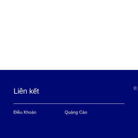
© 
Liên kết
Điều Khoản
Quảng Cáo