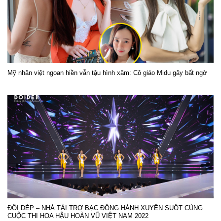
Mỹ nhân việt ngoan hiền vẫn tậu hình xăm: Cô giáo Midu gây bất ngờ
ĐÔI DÉP – NHÀ TÀI TRỢ BẠC ĐỒNG HÀNH XUYÊN SUỐT CÙNG
CUỘC THI HOA HẬU HOÀN VŨ VIỆT NAM 2022