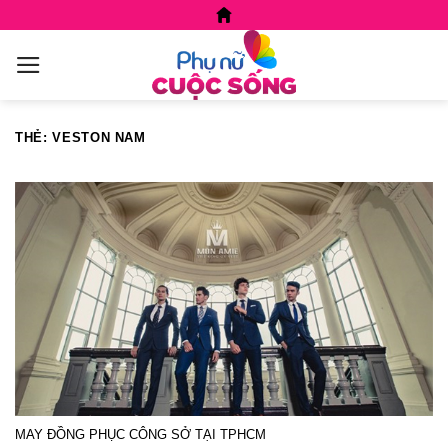
Skip
to
content
THẺ:
VESTON NAM
MAY ĐỒNG PHỤC CÔNG SỞ TẠI TPHCM