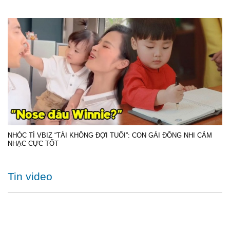
NHÓC TÌ VBIZ “TÀI KHÔNG ĐỢI TUỔI”: CON GÁI ĐÔNG NHI CẢM
NHẠC CỰC TỐT
Tin video