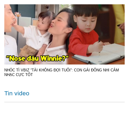
NHÓC TÌ VBIZ “TÀI KHÔNG ĐỢI TUỔI”: CON GÁI ĐÔNG NHI CẢM
NHẠC CỰC TỐT
Tin video