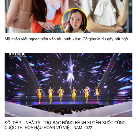
Mỹ nhân việt ngoan hiền vẫn tậu hình xăm: Cô giáo Midu gây bất ngờ
ĐÔI DÉP – NHÀ TÀI TRỢ BẠC ĐỒNG HÀNH XUYÊN SUỐT CÙNG
CUỘC THI HOA HẬU HOÀN VŨ VIỆT NAM 2022