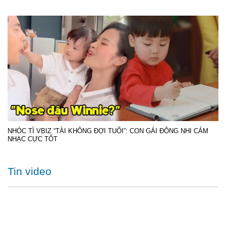
NHÓC TÌ VBIZ “TÀI KHÔNG ĐỢI TUỔI”: CON GÁI ĐÔNG NHI CẢM
NHẠC CỰC TỐT
Tin video