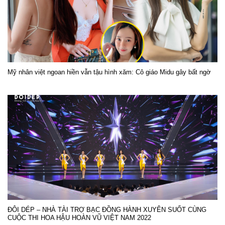
Mỹ nhân việt ngoan hiền vẫn tậu hình xăm: Cô giáo Midu gây bất ngờ
ĐÔI DÉP – NHÀ TÀI TRỢ BẠC ĐỒNG HÀNH XUYÊN SUỐT CÙNG
CUỘC THI HOA HẬU HOÀN VŨ VIỆT NAM 2022