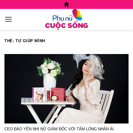
Skip
to
content
THẺ:
TỰ GIÚP MÌNH
CEO ĐÀO YẾN NHI NỮ GIÁM ĐỐC VỚI TẤM LÒNG NHÂN ÁI