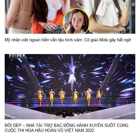
Mỹ nhân việt ngoan hiền vẫn tậu hình xăm: Cô giáo Midu gây bất ngờ
ĐÔI DÉP – NHÀ TÀI TRỢ BẠC ĐỒNG HÀNH XUYÊN SUỐT CÙNG
CUỘC THI HOA HẬU HOÀN VŨ VIỆT NAM 2022