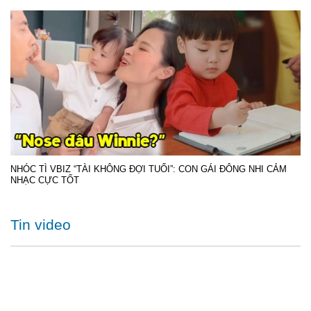
NHÓC TÌ VBIZ “TÀI KHÔNG ĐỢI TUỔI”: CON GÁI ĐÔNG NHI CẢM
NHẠC CỰC TỐT
Tin video