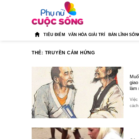
Skip
to
content
TIÊU ĐIỂM
VĂN HÓA GIẢI TRÍ
BẢN LĨNH SỐN
THẺ:
TRUYỀN CẢM HỨNG
Muốn
giao
làm 
Việc 
cách