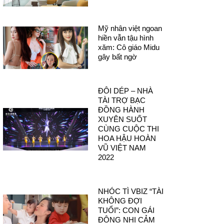
Mỹ nhân việt ngoan
hiền vẫn tậu hình
xăm: Cô giáo Midu
gây bất ngờ
ĐÔI DÉP – NHÀ
TÀI TRỢ BẠC
ĐỒNG HÀNH
XUYÊN SUỐT
CÙNG CUỘC THI
HOA HẬU HOÀN
VŨ VIỆT NAM
2022
NHÓC TÌ VBIZ “TÀI
KHÔNG ĐỢI
TUỔI”: CON GÁI
ĐÔNG NHI CẢM