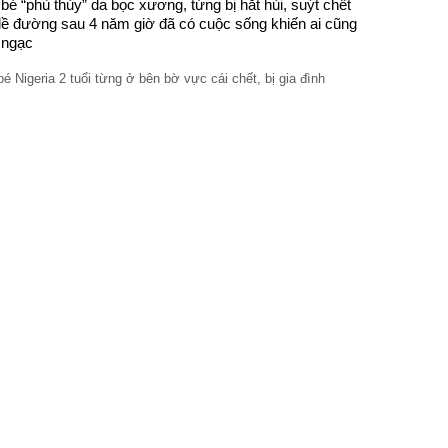
bé “phù thủy” da bọc xương, từng bị hắt hủi, suýt chết
lề đường sau 4 năm giờ đã có cuộc sống khiến ai cũng
 ngạc
é Nigeria 2 tuổi từng ở bên bờ vực cái chết, bị gia đình