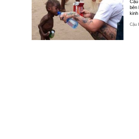
Cậu 
bên 
kinh
Cậu b