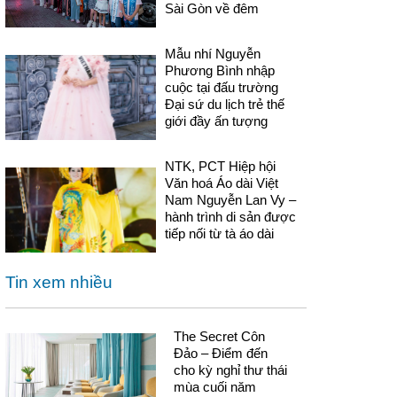
Sài Gòn về đêm
Mẫu nhí Nguyễn
Phương Bình nhập
cuộc tại đấu trường
Đại sứ du lịch trẻ thế
giới đầy ấn tượng
NTK, PCT Hiệp hội
Văn hoá Áo dài Việt
Nam Nguyễn Lan Vy –
hành trình di sản được
tiếp nối từ tà áo dài
Tin xem nhiều
The Secret Côn
Đảo – Điểm đến
cho kỳ nghỉ thư thái
mùa cuối năm