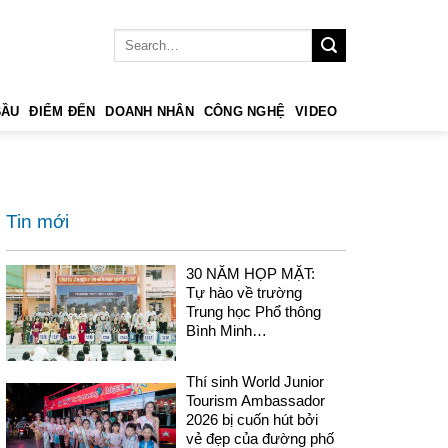
BẦU
ĐIỂM ĐẾN
DOANH NHÂN
CÔNG NGHỆ
VIDEO
Tin mới
30 NĂM HỌP MẶT:
Tự hào về trường
Trung học Phổ thông
Bình Minh…
Thí sinh World Junior
Tourism Ambassador
2026 bị cuốn hút bởi
vẻ đẹp của đường phố