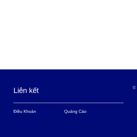
© 
Liên kết
Điều Khoản
Quảng Cáo