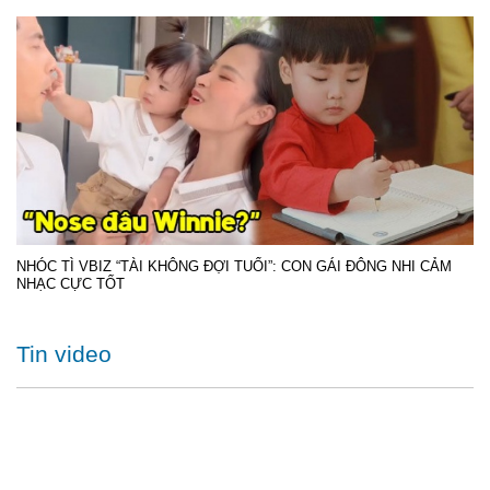
NHÓC TÌ VBIZ “TÀI KHÔNG ĐỢI TUỔI”: CON GÁI ĐÔNG NHI CẢM
NHẠC CỰC TỐT
Tin video