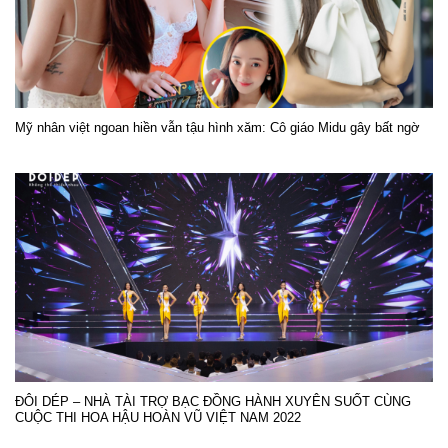
Mỹ nhân việt ngoan hiền vẫn tậu hình xăm: Cô giáo Midu gây bất ngờ
ĐÔI DÉP – NHÀ TÀI TRỢ BẠC ĐỒNG HÀNH XUYÊN SUỐT CÙNG
CUỘC THI HOA HẬU HOÀN VŨ VIỆT NAM 2022