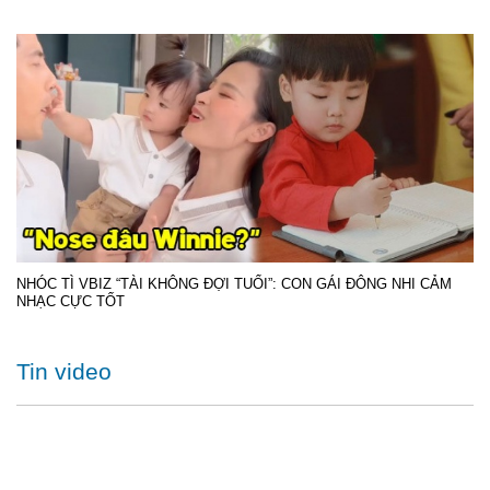
NHÓC TÌ VBIZ “TÀI KHÔNG ĐỢI TUỔI”: CON GÁI ĐÔNG NHI CẢM
NHẠC CỰC TỐT
Tin video