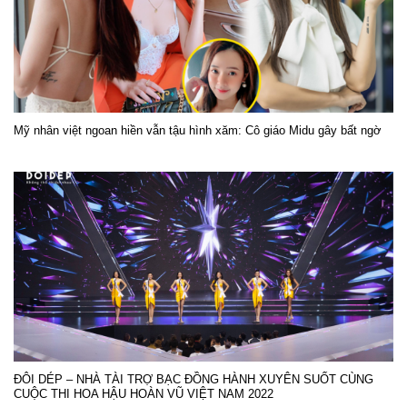
Mỹ nhân việt ngoan hiền vẫn tậu hình xăm: Cô giáo Midu gây bất ngờ
ĐÔI DÉP – NHÀ TÀI TRỢ BẠC ĐỒNG HÀNH XUYÊN SUỐT CÙNG
CUỘC THI HOA HẬU HOÀN VŨ VIỆT NAM 2022