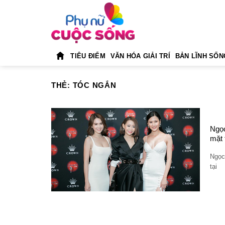
Skip
to
content
TIÊU ĐIỂM
VĂN HÓA GIẢI TRÍ
BẢN LĨNH SỐN
THẺ:
TÓC NGẮN
Ngọc
mặt 
Ngọc
tại