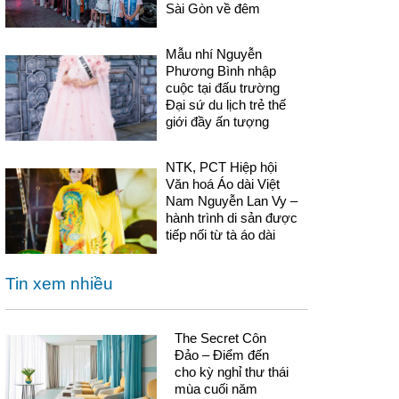
Sài Gòn về đêm
Mẫu nhí Nguyễn
Phương Bình nhập
cuộc tại đấu trường
Đại sứ du lịch trẻ thế
giới đầy ấn tượng
NTK, PCT Hiệp hội
Văn hoá Áo dài Việt
Nam Nguyễn Lan Vy –
hành trình di sản được
tiếp nối từ tà áo dài
Tin xem nhiều
The Secret Côn
Đảo – Điểm đến
cho kỳ nghỉ thư thái
mùa cuối năm