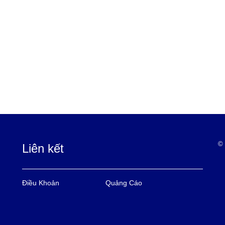
© 
Liên kết
Điều Khoản
Quảng Cáo