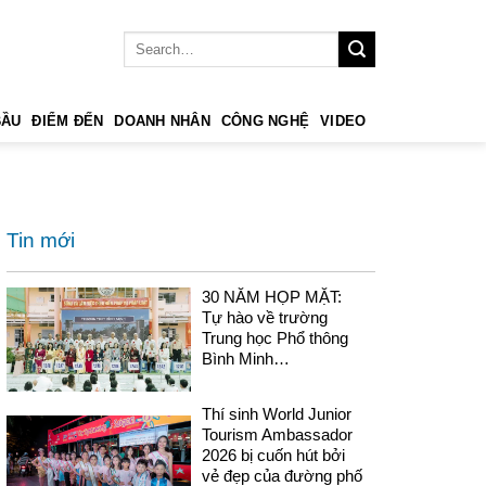
BẦU
ĐIỂM ĐẾN
DOANH NHÂN
CÔNG NGHỆ
VIDEO
Tin mới
30 NĂM HỌP MẶT:
Tự hào về trường
Trung học Phổ thông
Bình Minh…
Thí sinh World Junior
Tourism Ambassador
2026 bị cuốn hút bởi
vẻ đẹp của đường phố