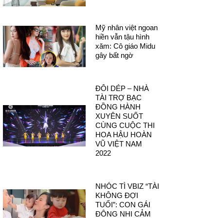
Mỹ nhân việt ngoan
hiền vẫn tậu hình
xăm: Cô giáo Midu
gây bất ngờ
ĐÔI DÉP – NHÀ
TÀI TRỢ BẠC
ĐỒNG HÀNH
XUYÊN SUỐT
CÙNG CUỘC THI
HOA HẬU HOÀN
VŨ VIỆT NAM
2022
NHÓC TÌ VBIZ “TÀI
KHÔNG ĐỢI
TUỔI”: CON GÁI
ĐÔNG NHI CẢM