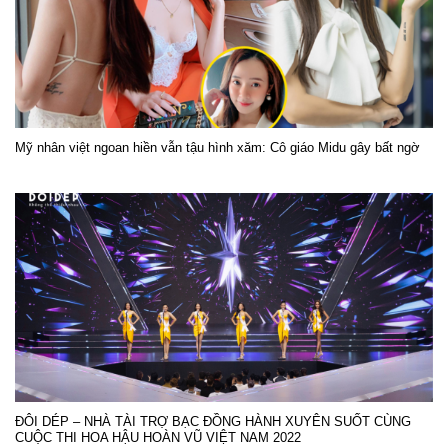
Mỹ nhân việt ngoan hiền vẫn tậu hình xăm: Cô giáo Midu gây bất ngờ
ĐÔI DÉP – NHÀ TÀI TRỢ BẠC ĐỒNG HÀNH XUYÊN SUỐT CÙNG
CUỘC THI HOA HẬU HOÀN VŨ VIỆT NAM 2022