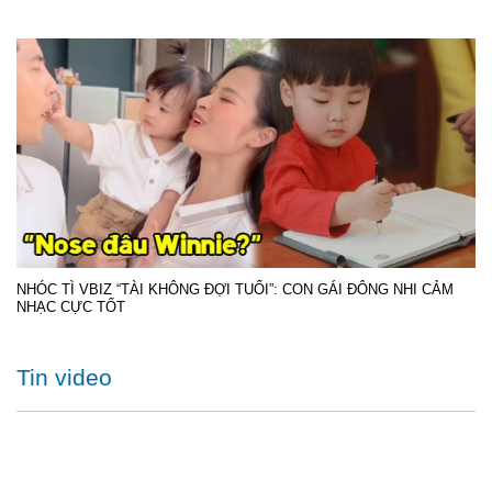
NHÓC TÌ VBIZ “TÀI KHÔNG ĐỢI TUỔI”: CON GÁI ĐÔNG NHI CẢM
NHẠC CỰC TỐT
Tin video