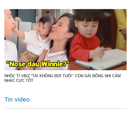
NHÓC TÌ VBIZ “TÀI KHÔNG ĐỢI TUỔI”: CON GÁI ĐÔNG NHI CẢM
NHẠC CỰC TỐT
Tin video