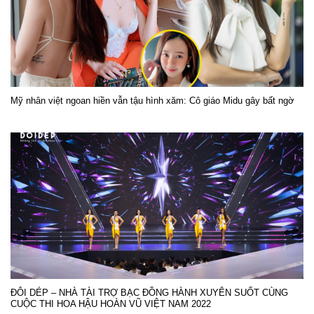
Mỹ nhân việt ngoan hiền vẫn tậu hình xăm: Cô giáo Midu gây bất ngờ
ĐÔI DÉP – NHÀ TÀI TRỢ BẠC ĐỒNG HÀNH XUYÊN SUỐT CÙNG
CUỘC THI HOA HẬU HOÀN VŨ VIỆT NAM 2022