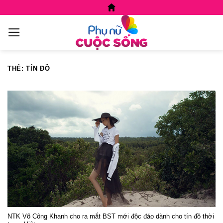
Skip
to
content
THẺ:
TÍN ĐỒ
NTK Võ Công Khanh cho ra mắt BST mới độc đáo dành cho tín đồ thời