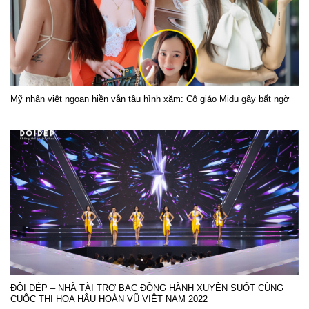
Mỹ nhân việt ngoan hiền vẫn tậu hình xăm: Cô giáo Midu gây bất ngờ
ĐÔI DÉP – NHÀ TÀI TRỢ BẠC ĐỒNG HÀNH XUYÊN SUỐT CÙNG
CUỘC THI HOA HẬU HOÀN VŨ VIỆT NAM 2022