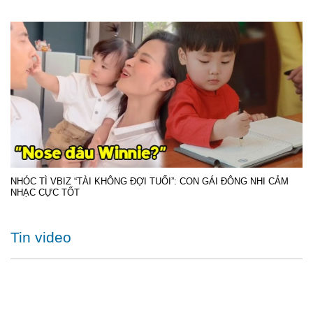
NHÓC TÌ VBIZ “TÀI KHÔNG ĐỢI TUỔI”: CON GÁI ĐÔNG NHI CẢM
NHẠC CỰC TỐT
Tin video