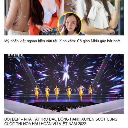
Mỹ nhân việt ngoan hiền vẫn tậu hình xăm: Cô giáo Midu gây bất ngờ
ĐÔI DÉP – NHÀ TÀI TRỢ BẠC ĐỒNG HÀNH XUYÊN SUỐT CÙNG
CUỘC THI HOA HẬU HOÀN VŨ VIỆT NAM 2022