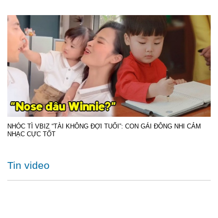
NHÓC TÌ VBIZ “TÀI KHÔNG ĐỢI TUỔI”: CON GÁI ĐÔNG NHI CẢM
NHẠC CỰC TỐT
Tin video